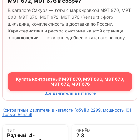
M9T 672, M9T 676
в сборе?
В каталоге Сакура — лоты с маркировкой M9T 870, M9T
890, M9T 670, M9T 672, M9T 676 (Renault) : фото
шильдика, комплектность и доставка по России.
Характеристики и ресурс смотрите на этой странице
энциклопедии — покупать удобнее в каталоге по коду.
Купить контрактный M9T 870, M9T 890, M9T 670,
M9T 672, M9T 676
Все двигатели в каталоге
Контрактные двигатели в каталоге (объём 2299, мощность 101)
Только Renault
ТИП
ОБЪЁМ
Рядный, 4-
2.3