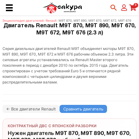
0
Энциклопедия двигателей
/
Renault
/
M9T 870, M9T 890, M9T 670, M9T 672, M9T 676
Двигатель Renault M9T 870, M9T 890, M9T 670,
M9T 672, M9T 676 (2.3 л)
Серия дизельных двигателей Renault M9T объединяет моторы M9T 870,
M9T 890, M9T 670, M9T 672 и M9T 676 рабочим объемом 2.3 литра. Эти
силовые агрегаты устанавливались на Renault Master второго
поколения в период с декабря 2010 по октябрь 2015 года. Двигатель
спроектирован с учетом требований Euro 5 и отличается рядной
компоновкой с четырьмя цилиндрами и двумя верхними
распределительными валами.
← Все двигатели Renault
Сравнить двигатель
КОНТРАКТНЫЙ ДВС С ЯПОНСКОЙ РАЗБОРКИ
Нужен двигатель
M9T 870, M9T 890, M9T 670,