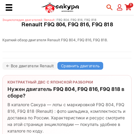
0
Энциклопедия двигателей
/
Renault
/
F9Q 804, F9Q 816, F9Q 818
Renault F9Q 804, F9Q 816, F9Q 818
Краткий обзор двигателя Renault F9Q 804, F9Q 816, F9Q 818.
← Все двигатели Renault
Сравнить двигатель
КОНТРАКТНЫЙ ДВС С ЯПОНСКОЙ РАЗБОРКИ
Нужен двигатель
F9Q 804, F9Q 816, F9Q 818
в
сборе?
В каталоге Сакура — лоты с маркировкой F9Q 804, F9Q
816, F9Q 818 (Renault) : фото шильдика, комплектность и
доставка по России. Характеристики и ресурс смотрите
на этой странице энциклопедии — покупать удобнее в
каталоге по коду.