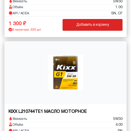
5W30
Вязкость
1.00
Объём
SN, CF
API / ACEA
1 300
Добавить в корзину
В наличии, 935 шт
KIXX L210744TE1 МАСЛО МОТОРНОЕ
5W30
Вязкость
4.00
Объём
SN
API / ACEA