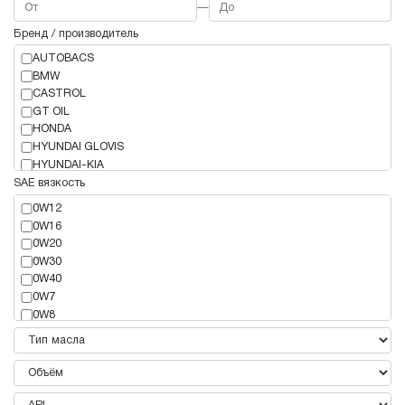
—
Бренд / производитель
AUTOBACS
BMW
CASTROL
GT OIL
HONDA
HYUNDAI GLOVIS
HYUNDAI-KIA
IDEMITSU
SAE вязкость
KIXX
0W12
LIQUI MOLY
0W16
MAZDA
0W20
MERCEDES-BENZ
0W30
MITSUBISHI
0W40
MOBIL
0W7
MOTUL
0W8
NISSAN
10W30
SHELL
10W40
SUBARU
10W50
SUZUKI
10W60
TOYOTA
15W40