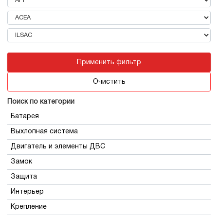
VERITY
15W50
15W60
20W50
20W60
25W40
2T
Применить фильтр
30
5W20
Очистить
5W30
5W40
Поиск по категории
5W50
Батарея
Выхлопная система
Двигатель и элементы ДВС
Замок
Защита
Интерьер
Крепление