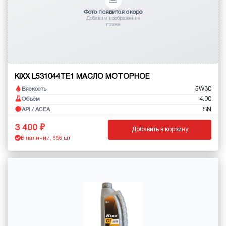
Фото появится скоро
Добавим изображение
позже
KIXX L531044TE1 МАСЛО МОТОРНОЕ
5W30
Вязкость
4.00
Объём
SN
API / ACEA
3 400
Добавить в корзину
В наличии, 656 шт