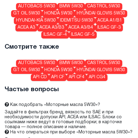
AUTOBACS 5W30
BMW 5W30
CASTROL 5W30
GT OIL 5W30
HONDA 5W30
HYUNDAI GLOVIS 5W30
HYUNDAI-KIA 5W30
IDEMITSU 5W30
ACEA A1/B1
ACEA A3
ACEA A3/B3
ACEA A3/B4
ILSAC GF-3
ILSAC GF-4
ILSAC GF-5
Смотрите также
AUTOBACS 5W30
BMW 5W30
CASTROL 5W30
GT OIL 5W30
HONDA 5W30
HYUNDAI GLOVIS 5W30
API CD
API CF
API CF4
API CG4
Частые вопросы
Как подобрать «Моторные масла 5W30»?
Задайте в фильтрах бренд, вязкость по SAE и при
необходимости допуски API, ACEA или ILSAC. Блоки со
ссылками ниже ведут в готовые подборки; в карточке
товара — полное описание и наличие.
На что опираться при выборе «Моторные масла 5W30»?