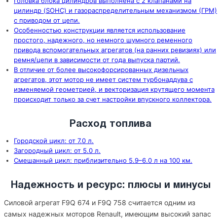
Головка блока цилиндров выполнена с 2 клапанами на
цилиндр (SOHC) и газораспределительным механизмом (ГРМ)
с приводом от цепи.
Особенностью конструкции является использование
простого, надежного, но немного шумного ременного
привода вспомогательных агрегатов (на ранних ревизиях) или
ремня/цепи в зависимости от года выпуска партий.
В отличие от более высокофорсированных дизельных
агрегатов, этот мотор не имеет систем турбонаддува с
изменяемой геометрией, и векторизация крутящего момента
происходит только за счет настройки впускного коллектора.
Расход топлива
Городской цикл: от 7.0 л.
Загородный цикл: от 5.0 л.
Смешанный цикл: приблизительно 5.9–6.0 л на 100 км.
Надежность и ресурс: плюсы и минусы
Силовой агрегат F9Q 674 и F9Q 758 считается одним из
самых надежных моторов Renault, имеющим высокий запас