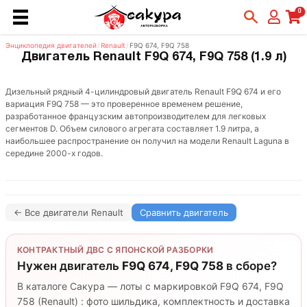
0
Энциклопедия двигателей
/
Renault
/
F9Q 674, F9Q 758
Двигатель Renault F9Q 674, F9Q 758 (1.9 л)
Дизельный рядный 4-цилиндровый двигатель Renault F9Q 674 и его
вариация F9Q 758 — это проверенное временем решение,
разработанное французским автопроизводителем для легковых
сегментов D. Объем силового агрегата составляет 1.9 литра, а
наибольшее распространение он получил на модели Renault Laguna в
середине 2000-х годов.
← Все двигатели Renault
Сравнить двигатель
КОНТРАКТНЫЙ ДВС С ЯПОНСКОЙ РАЗБОРКИ
Нужен двигатель
F9Q 674, F9Q 758
в сборе?
В каталоге Сакура — лоты с маркировкой F9Q 674, F9Q
758 (Renault) : фото шильдика, комплектность и доставка