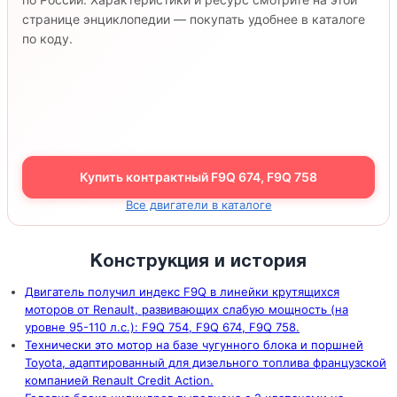
странице энциклопедии — покупать удобнее в каталоге
по коду.
Купить контрактный F9Q 674, F9Q 758
Все двигатели в каталоге
Конструкция и история
Двигатель получил индекс F9Q в линейки крутящихся
моторов от Renault, развивающих слабую мощность (на
уровне 95-110 л.с.): F9Q 754, F9Q 674, F9Q 758.
Технически это мотор на базе чугунного блока и поршней
Toyota, адаптированный для дизельного топлива французской
компанией Renault Credit Action.