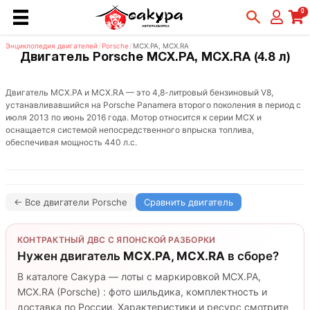
0
Энциклопедия двигателей
/
Porsche
/
MCX.PA, MCX.RA
Двигатель Porsche MCX.PA, MCX.RA (4.8 л)
Двигатель MCX.PA и MCX.RA — это 4,8-литровый бензиновый V8,
устанавливавшийся на Porsche Panamera второго поколения в период с
июля 2013 по июнь 2016 года. Мотор относится к серии MCX и
оснащается системой непосредственного впрыска топлива,
обеспечивая мощность 440 л.с.
← Все двигатели Porsche
Сравнить двигатель
КОНТРАКТНЫЙ ДВС С ЯПОНСКОЙ РАЗБОРКИ
Нужен двигатель
MCX.PA, MCX.RA
в сборе?
В каталоге Сакура — лоты с маркировкой MCX.PA,
MCX.RA (Porsche) : фото шильдика, комплектность и
доставка по России. Характеристики и ресурс смотрите