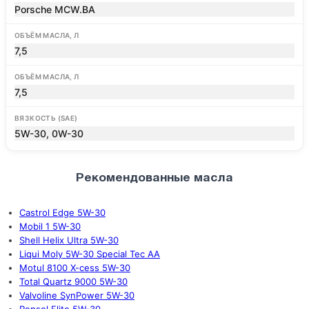
Porsche MCW.BA
ОБЪЁМ МАСЛА, Л
7,5
ОБЪЁМ МАСЛА, Л
7,5
ВЯЗКОСТЬ (SAE)
5W-30, 0W-30
Рекомендованные масла
Castrol Edge 5W-30
Mobil 1 5W-30
Shell Helix Ultra 5W-30
Liqui Moly 5W-30 Special Tec AA
Motul 8100 X-cess 5W-30
Total Quartz 9000 5W-30
Valvoline SynPower 5W-30