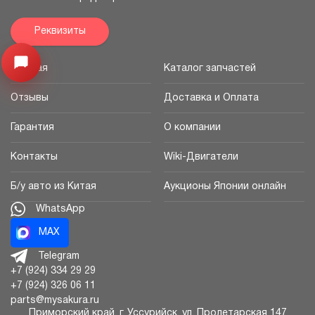
Реквизиты
Открыть меню
Главная
Каталог запчастей
Отзывы
Доставка и Оплата
Гарантия
О компании
Контакты
Wiki-Двигатели
Б/у авто из Китая
Аукционы Японии онлайн
WhatsApp
MAX
Telegram
+7 (924) 334 29 29
+7 (924) 326 06 11
parts@mysakura.ru
Приморский край, г.
Уссурийск
,
ул. Пролетарская 147