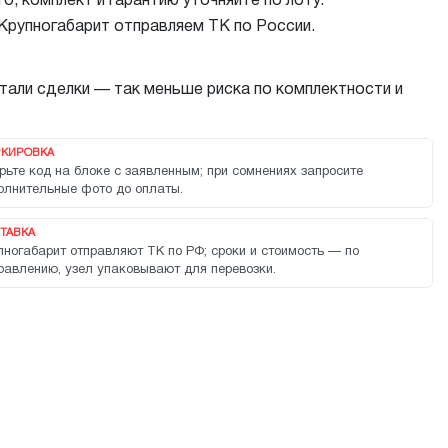
, комплект и гарантию уточняйте по лоту.
 Крупногабарит отправляем ТК по России.
тали сделки — так меньше риска по комплектности и
КИРОВКА
рьте код на блоке с заявленным; при сомнениях запросите
олнительные фото до оплаты.
ТАВКА
пногабарит отправляют ТК по РФ; сроки и стоимость — по
равлению, узел упаковывают для перевозки.