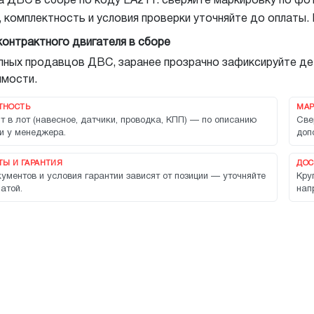
 ДВС в сборе по коду EA211: сверяйте маркировку по фото
, комплектность и условия проверки уточняйте до оплаты.
контрактного двигателя в сборе
упных продавцов ДВС, заранее прозрачно зафиксируйте де
мости.
ТНОСТЬ
МАР
т в лот (навесное, датчики, проводка, КПП) — по описанию
Све
и у менеджера.
доп
Ы И ГАРАНТИЯ
ДОС
ументов и условия гарантии зависят от позиции — уточняйте
Кру
атой.
нап