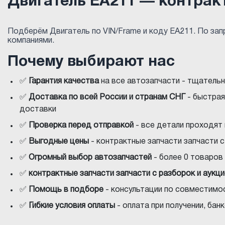
Двигатель EA211 — контрак
Подберём Двигатель по VIN/Frame и коду EA211. По за
компаниями.
Почему выбирают нас
✅
Гарантия качества
на все автозапчасти - тщатель
✅
Доставка по всей России и странам СНГ
- быстрая
доставки
✅
Проверка перед отправкой
- все детали проходят
✅
Выгодные цены
- контрактные запчасти запчасти 
✅
Огромный выбор автозапчастей
- более 0 товаров 
✅
контрактные запчасти запчасти с разборок и аукц
✅
Помощь в подборе
- консультации по совместимос
✅
Гибкие условия оплаты
- оплата при получении, ба