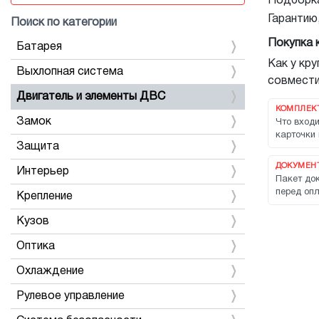
Подборка
Гарантию
Поиск по категории
Покупка 
Батарея
Как у кр
Выхлопная система
совмести
Двигатель и элементы ДВС
КОМПЛЕК
Замок
Что входи
карточки 
Защита
ДОКУМЕНТ
Интерьер
Пакет док
перед опл
Крепление
Кузов
Оптика
Охлаждение
Рулевое управление