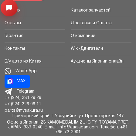
Открыть меню
Главная
Каталог запчастей
Отзывы
Доставка и Оплата
Гарантия
О компании
Контакты
Wiki-Двигатели
Б/у авто из Китая
Аукционы Японии онлайн
WhatsApp
MAX
Telegram
+7 (924) 334 29 29
+7 (924) 326 06 11
parts@mysakura.ru
Приморский край, г.
Уссурийск
,
ул. Пролетарская 147
Офис в Японии: 23 KAMOMEDAI, IMIZU-CITY, TOYAMA PREF.,
JAPAN, 933-0240, E-mail: info@aaajapan.com, Телефон: +81
766-73-2901