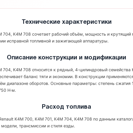
Технические характеристики
4M 704, K4M 708 сочетает рабочий объём, мощность и крутящий
вии исправной топливной и зажигающей аппаратуры.
Описание конструкции и модификации
4M 704, K4M 708 относится к рядный, 4-цилиндровый семейства
обеспечивает баланс тяги и экономии. В конструкции применяютс
ём диапазоне оборотов. Основные параметры: степень сжатия 10
750 Н·м.
Расход топлива
enault K4M 700, K4M 701, K4M 704, K4M 708 по данным каталога
 модели, трансмиссии и стиля езды.