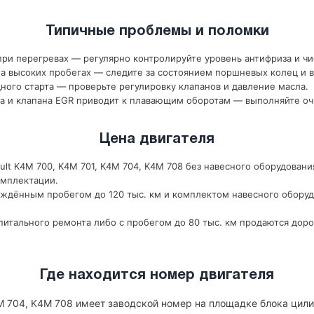
Типичные проблемы и поломки
ри перегревах — регулярно контролируйте уровень антифриза и чи
 высоких пробегах — следите за состоянием поршневых колец и в
ного старта — проверьте регулировку клапанов и давление масла.
а и клапана EGR приводит к плавающим оборотам — выполняйте оч
Цена двигателя
lt K4M 700, K4M 701, K4M 704, K4M 708 без навесного оборудовани
омплектации.
рждённым пробегом до 120 тыс. км и комплектом навесного оборуд
итального ремонта либо с пробегом до 80 тыс. км продаются доро
Где находится номер двигателя
4M 704, K4M 708 имеет заводской номер на площадке блока цили