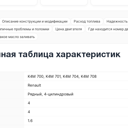
Описание конструкции и модификации
Расход топлива
Надежность 
ипичные проблемы и поломки
Цена двигателя
Где находится номер д
акое масло заливать
ная таблица характеристик
K4M 700, K4M 701, K4M 704, K4M 708
Renault
Рядный, 4-цилиндровый
4
4
1.6