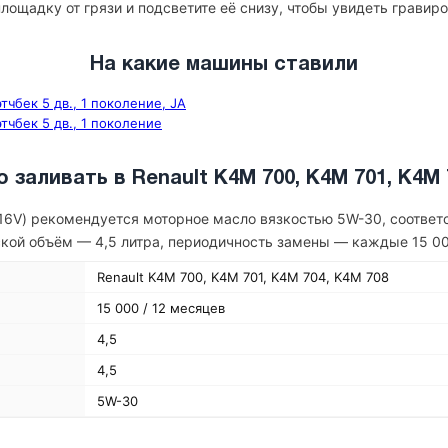
лощадку от грязи и подсветите её снизу, чтобы увидеть гравиро
На какие машины ставили
этчбек 5 дв., 1 поколение, JA
этчбек 5 дв., 1 поколение
 заливать в Renault K4M 700, K4M 701, K4M 
л, 16V) рекомендуется моторное масло вязкостью 5W-30, соотв
дской объём — 4,5 литра, периодичность замены — каждые 15 00
Renault K4M 700, K4M 701, K4M 704, K4M 708
15 000 / 12 месяцев
4,5
4,5
5W-30