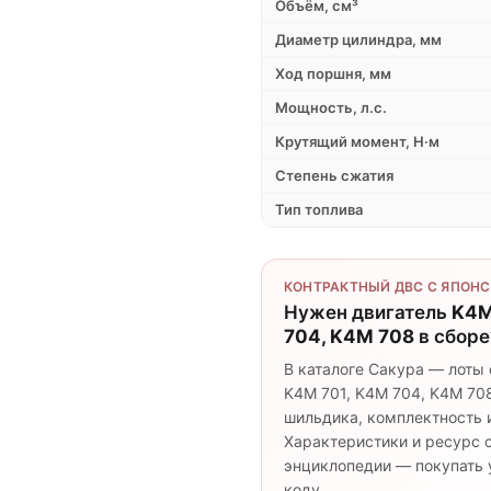
Объём, см³
Диаметр цилиндра, мм
Ход поршня, мм
Мощность, л.с.
Крутящий момент, Н·м
Степень сжатия
Тип топлива
КОНТРАКТНЫЙ ДВС С ЯПОНС
Нужен двигатель
K4M
704, K4M 708
в сборе
В каталоге Сакура — лоты
K4M 701, K4M 704, K4M 708 
шильдика, комплектность и
Характеристики и ресурс с
энциклопедии — покупать у
коду.