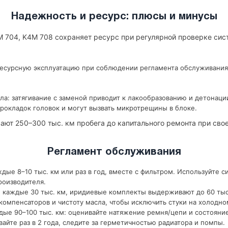
Надежность и ресурс: плюсы и минусы
4M 704, K4M 708 сохраняет ресурс при регулярной проверке сис
ресурсную эксплуатацию при соблюдении регламента обслуживания
ла: затягивание с заменой приводит к лакообразованию и детонаци
рокладок головок и могут вызвать микротрещины в блоке.
ают 250–300 тыс. км пробега до капитального ремонта при св
Регламент обслуживания
дые 8–10 тыс. км или раз в год, вместе с фильтром. Используйте с
роизводителя.
 каждые 30 тыс. км, иридиевые комплекты выдерживают до 60 тыс
компенсаторов и чистоту масла, чтобы исключить стуки на холодно
ые 90–100 тыс. км: оценивайте натяжение ремня/цепи и состояни
йте раз в 2 года, следите за герметичностью радиатора и помпы.