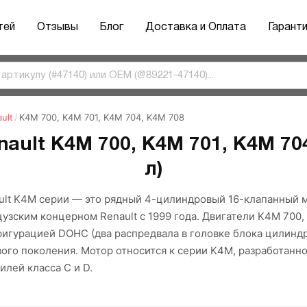
тей
Отзывы
Блог
Доставка и Оплата
Гарант
ult
/
K4M 700, K4M 701, K4M 704, K4M 708
ault K4M 700, K4M 701, K4M 704
л)
ult K4M серии — это рядный 4-цилиндровый 16-клапанный 
узским концерном Renault с 1999 года. Двигатели K4M 700, 
фигурацией DOHC (два распредвала в головке блока цилиндр
вого поколения. Мотор относится к серии K4M, разработанн
лей класса C и D.