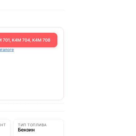
 701, K4M 704, K4M 708
аталоге
ЕНТ
ТИП ТОПЛИВА
0
Бензин