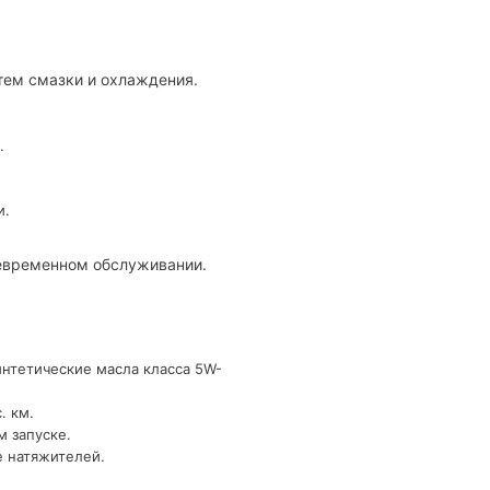
тем смазки и охлаждения.
.
и.
оевременном обслуживании.
интетические масла класса 5W-
. км.
м запуске.
е натяжителей.