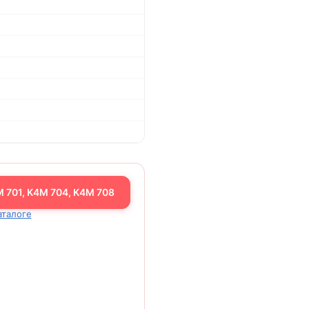
 701, K4M 704, K4M 708
аталоге