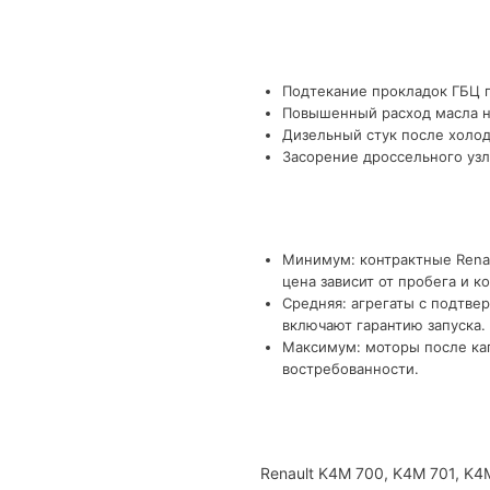
Подтекание прокладок ГБЦ п
Повышенный расход масла на
Дизельный стук после холод
Засорение дроссельного узл
Минимум: контрактные Renau
цена зависит от пробега и к
Средняя: агрегаты с подтве
включают гарантию запуска.
Максимум: моторы после кап
востребованности.
Renault K4M 700, K4M 701, K