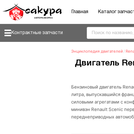
Главная
Каталог запчас
Контрактные запчасти
Энциклопедия двигателей
/
Rena
Двигатель Ren
Бензиновый двигатель Rena
литра, выпускавшийся франц
силовыми агрегатами с кон
минивэн Renault Scenic пер
переднеприводных автомоби