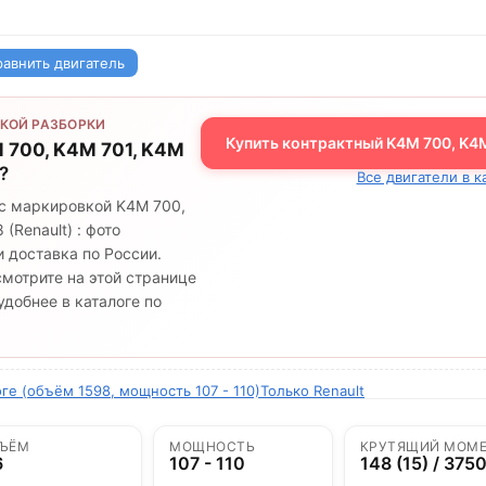
равнить двигатель
КОЙ РАЗБОРКИ
Купить контрактный K4M 700, K4M
 700, K4M 701, K4M
?
Все двигатели в к
 с маркировкой K4M 700,
(Renault) : фото
 доставка по России.
мотрите на этой странице
добнее в каталоге по
ге (объём 1598, мощность 107 - 110)
Только Renault
ЪЁМ
МОЩНОСТЬ
КРУТЯЩИЙ МОМ
6
107 - 110
148 (15) / 375