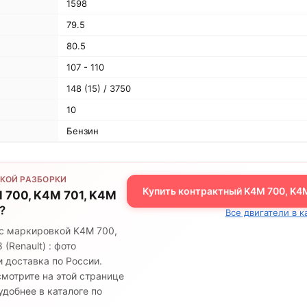
1598
79.5
80.5
107 - 110
148 (15) / 3750
10
Бензин
КОЙ РАЗБОРКИ
Купить контрактный K4M 700, K4M
 700, K4M 701, K4M
?
Все двигатели в к
 с маркировкой K4M 700,
(Renault) : фото
 доставка по России.
мотрите на этой странице
добнее в каталоге по