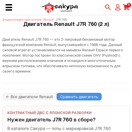
0
Энциклопедия двигателей
/
Renault
/
J7R 760
Двигатель Renault J7R 760 (2 л)
Двигатель Renault J7R 760 — это 2-литровый бензиновый мотор
французской компании Renault, выпускавшийся с 1988 года. Данный
силовой агрегат устанавливался на минивэн Renault Espace первого
поколения. Мотор построен по классической схеме OHV (Pushrod) с
верхним расположением клапанов и оснащался многоточечным
впрыском топлива, что обеспечивало неплохую экономичность для
своего времени.
← Все двигатели Renault
Сравнить двигатель
КОНТРАКТНЫЙ ДВС С ЯПОНСКОЙ РАЗБОРКИ
Нужен двигатель
J7R 760
в сборе?
В каталоге Сакура — лоты с маркировкой J7R 760