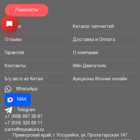
Реквизиты
Узнайте цену запчасти ->
Открыть меню
Главная
Каталог запчастей
Отзывы
Доставка и Оплата
Гарантия
О компании
Контакты
Wiki-Двигатели
Б/у авто из Китая
Аукционы Японии онлайн
WhatsApp
MAX
Telegram
+7 (908) 997 30 87
+7 (924) 326 06 11
parts@mysakura.ru
Приморский край, г.
Уссурийск
,
ул. Пролетарская 147