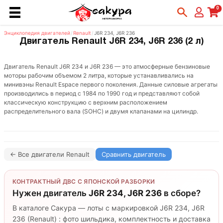
0
Энциклопедия двигателей
/
Renault
/
J6R 234, J6R 236
Двигатель Renault J6R 234, J6R 236 (2 л)
Двигатель Renault J6R 234 и J6R 236 — это атмосферные бензиновые
моторы рабочим объемом 2 литра, которые устанавливались на
минивэны Renault Espace первого поколения. Данные силовые агрегаты
производились в период с 1984 по 1990 год и представляют собой
классическую конструкцию с верхним расположением
распределительного вала (SOHC) и двумя клапанами на цилиндр.
← Все двигатели Renault
Сравнить двигатель
КОНТРАКТНЫЙ ДВС С ЯПОНСКОЙ РАЗБОРКИ
Нужен двигатель
J6R 234, J6R 236
в сборе?
В каталоге Сакура — лоты с маркировкой J6R 234, J6R
236 (Renault) : фото шильдика, комплектность и доставка