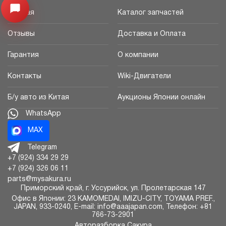
Узнайте цену запчасти ->
Открыть меню
Главная
Каталог запчастей
Отзывы
Доставка и Оплата
Гарантия
О компании
Контакты
Wiki-Двигатели
Б/у авто из Китая
Аукционы Японии онлайн
WhatsApp
MAX
Telegram
+7 (924) 334 29 29
+7 (924) 326 06 11
parts@mysakura.ru
Приморский край, г.
Уссурийск
,
ул. Пролетарская 147
Офис в Японии: 23 KAMOMEDAI, IMIZU-CITY, TOYAMA PREF.,
JAPAN, 933-0240, E-mail: info@aaajapan.com, Телефон: +81
766-73-2901
Авторазборка Сакура