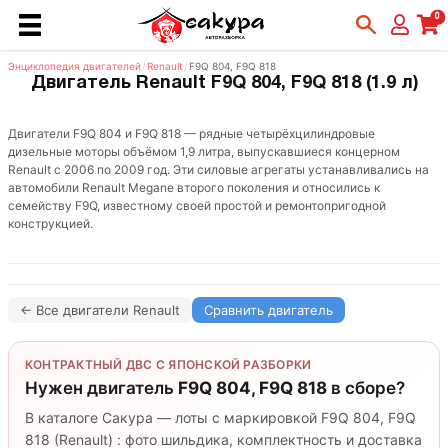
0
Энциклопедия двигателей
/
Renault
/
F9Q 804, F9Q 818
Двигатель Renault F9Q 804, F9Q 818 (1.9 л)
Двигатели F9Q 804 и F9Q 818 — рядные четырёхцилиндровые
дизельные моторы объёмом 1,9 литра, выпускавшиеся концерном
Renault с 2006 по 2009 год. Эти силовые агрегаты устанавливались на
автомобили Renault Megane второго поколения и относились к
семейству F9Q, известному своей простой и ремонтопригодной
конструкцией.
← Все двигатели Renault
Сравнить двигатель
КОНТРАКТНЫЙ ДВС С ЯПОНСКОЙ РАЗБОРКИ
Нужен двигатель
F9Q 804, F9Q 818
в сборе?
В каталоге Сакура — лоты с маркировкой F9Q 804, F9Q
818 (Renault) : фото шильдика, комплектность и доставка