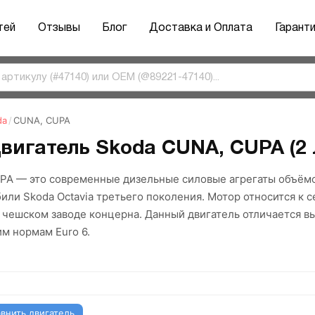
тей
Отзывы
Блог
Доставка и Оплата
Гарант
da
/
CUNA, CUPA
вигатель Skoda CUNA, CUPA (2 
PA — это современные дизельные силовые агрегаты объёмо
или Skoda Octavia третьего поколения. Мотор относится к 
а чешском заводе концерна. Данный двигатель отличается 
м нормам Euro 6.
внить двигатель