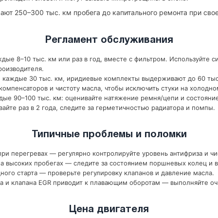
ают 250–300 тыс. км пробега до капитального ремонта при св
Регламент обслуживания
дые 8–10 тыс. км или раз в год, вместе с фильтром. Используйте с
роизводителя.
 каждые 30 тыс. км, иридиевые комплекты выдерживают до 60 тыс
компенсаторов и чистоту масла, чтобы исключить стуки на холодно
ые 90–100 тыс. км: оценивайте натяжение ремня/цепи и состояни
йте раз в 2 года, следите за герметичностью радиатора и помпы.
Типичные проблемы и поломки
ри перегревах — регулярно контролируйте уровень антифриза и чи
 высоких пробегах — следите за состоянием поршневых колец и в
ного старта — проверьте регулировку клапанов и давление масла.
а и клапана EGR приводит к плавающим оборотам — выполняйте оч
Цена двигателя