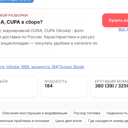
КОЙ РАЗБОРКИ
Купить к
A, CUPA
в сборе?
Все 
с маркировкой CUNA, CUPA (Skoda) : фото
 доставка по России. Характеристики и ресурс
 энциклопедии — покупать удобнее в каталоге по
оге (объём 1968, мощность 184)
Только Skoda
ЪЁМ
МОЩНОСТЬ
КРУТЯЩИЙ МОМ
184
380 (39) / 325
Описание конструкции и модификации
Расход топлива
Надежность 
ипичные проблемы и поломки
Цена двигателя
Где находится номер д