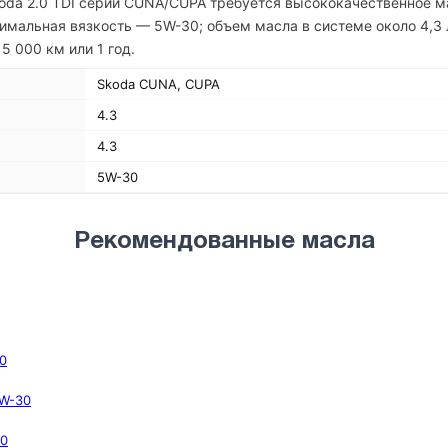
oda 2.0 TDI серии CUNA/CUPA требуется высококачественное м
имальная вязкость — 5W-30; объем масла в системе около 4,3 
 000 км или 1 год.
Skoda CUNA, CUPA
4.3
4.3
5W-30
Рекомендованные масла
30
5W-30
30