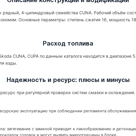
Описание конструкции и модификации
к рядный, 4-цилиндровый семейства CUNA. Рабочий объём соста
экономии. Основные параметры: степень сжатия 16, мощность 18
Расход топлива
Skoda CUNA, CUPA по данным каталога находится в диапазоне 5.
ля езды.
Надежность и ресурс: плюсы и минусы
ресурс при регулярной проверке систем смазки и охлаждения.
ресурсную эксплуатацию при соблюдении регламента обслуживания
ла: затягивание с заменой приводит к лакообразованию и детонаци
рокладок головок и могут вызвать микротрещины в блоке.