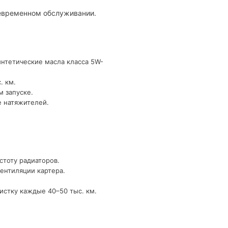
оевременном обслуживании.
интетические масла класса 5W-
. км.
м запуске.
е натяжителей.
стоту радиаторов.
ентиляции картера.
истку каждые 40–50 тыс. км.