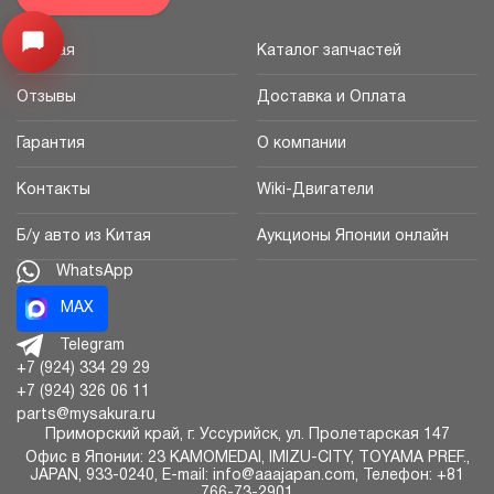
Открыть меню
Главная
Каталог запчастей
Отзывы
Доставка и Оплата
Гарантия
О компании
Контакты
Wiki-Двигатели
Б/у авто из Китая
Аукционы Японии онлайн
WhatsApp
MAX
Telegram
+7 (924) 334 29 29
+7 (924) 326 06 11
parts@mysakura.ru
Приморский край, г.
Уссурийск
,
ул. Пролетарская 147
Офис в Японии: 23 KAMOMEDAI, IMIZU-CITY, TOYAMA PREF.,
JAPAN, 933-0240, E-mail: info@aaajapan.com, Телефон: +81
766-73-2901