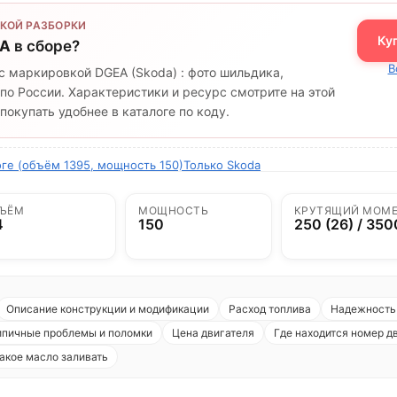
КОЙ РАЗБОРКИ
Ку
A
в сборе?
В
с маркировкой DGEA (Skoda) : фото шильдика,
по России. Характеристики и ресурс смотрите на этой
окупать удобнее в каталоге по коду.
оге (объём 1395, мощность 150)
Только Skoda
ЪЁМ
МОЩНОСТЬ
КРУТЯЩИЙ МОМ
4
150
250 (26) / 350
Описание конструкции и модификации
Расход топлива
Надежность 
ипичные проблемы и поломки
Цена двигателя
Где находится номер д
акое масло заливать