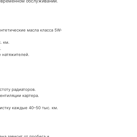
оевременном обслуживании.
интетические масла класса 5W-
. км.
.
е натяжителей.
стоту радиаторов.
ентиляции картера.
истку каждые 40–50 тыс. км.
на зависит от пробега и