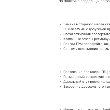
На практике владельцы получ
Замена моторного масла каж
30 или 5W-40 с допусками п
Свечи зажигания проверяйте
Клапанные зазоры регулируй
Привод ГРМ проверяйте кажд
Систему охлаждения промыва
Подтекание прокладок ГБЦ п
Повышенный расход масла на
Дизельный стук после холод
Засорение дроссельного узл
Минимум: контрактные Skoda