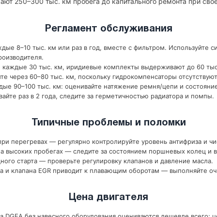
ают 250–300 тыс. км пробега до капитального ремонта при св
Регламент обслуживания
дые 8–10 тыс. км или раз в год, вместе с фильтром. Используйте с
роизводителя.
 каждые 30 тыс. км, иридиевые комплекты выдерживают до 60 тыс
те через 60–80 тыс. км, поскольку гидрокомпенсаторы отсутствуют
ые 90–100 тыс. км: оценивайте натяжение ремня/цепи и состояни
йте раз в 2 года, следите за герметичностью радиатора и помпы.
Типичные проблемы и поломки
ри перегревах — регулярно контролируйте уровень антифриза и чи
 высоких пробегах — следите за состоянием поршневых колец и в
ного старта — проверьте регулировку клапанов и давление масла.
а и клапана EGR приводит к плавающим оборотам — выполняйте оч
Цена двигателя
 DGEA без навесного оборудования оцениваются дешевле всего; це