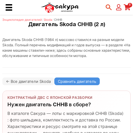
0
Энциклопедия двигателей
/
Skoda
/
CHHB
Двигатель Skoda CHHB (2 л)
Двигатель Skoda CHHB (1984 л) массово ставился на разные модели
Skoda. Полный перечень модификаций и годов выпуска — в разделе «На
какие машины ставили» ниже; здесь собраны основные характеристики,
обслуживание и типичные особенности мотора.
← Все двигатели Skoda
Сравнить двигатель
КОНТРАКТНЫЙ ДВС С ЯПОНСКОЙ РАЗБОРКИ
Нужен двигатель
CHHB
в сборе?
В каталоге Сакура — лоты с маркировкой CHHB (Skoda)
: фото шильдика, комплектность и доставка по России.
Характеристики и ресурс смотрите на этой странице
энциклопедии — покупать удобнее в каталоге по коду.