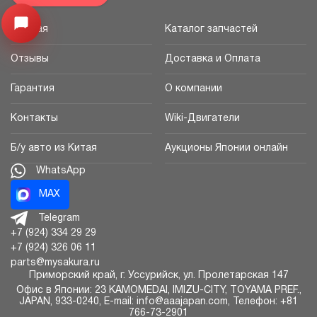
Узнайте цену запчасти ->
Открыть меню
Главная
Каталог запчастей
Отзывы
Доставка и Оплата
Гарантия
О компании
Контакты
Wiki-Двигатели
Б/у авто из Китая
Аукционы Японии онлайн
WhatsApp
MAX
Telegram
+7 (924) 334 29 29
+7 (924) 326 06 11
parts@mysakura.ru
Приморский край, г.
Уссурийск
,
ул. Пролетарская 147
Офис в Японии: 23 KAMOMEDAI, IMIZU-CITY, TOYAMA PREF.,
JAPAN, 933-0240, E-mail: info@aaajapan.com, Телефон: +81
766-73-2901