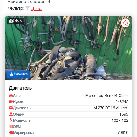
Найдено товаров: 4
Фильтр:
Цена
6 фото
Новинка
Двигатель
Mercedes-Benz B-Class
Авто
246242
Кузов
M 270 DE 16 AL red.
Двигатель
1595
Объём
102 - 122
Мощность
--
OEM
270910
Маркировка