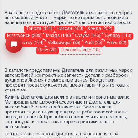
В каталоге представлены
Двигатель
для различных марок
автомобилей. Ниже — марки, по которым есть позиции в
наличии (или в статусе “продано” для статистики спроса):
Тойота (401)
Ниссан (400)
Хонда (252)
Митсубиси (209)
Мазда (146)
Сузуки (145)
Субару (113)
Дайхатсу (104)
Volkswagen (35)
Audi (25)
Volvo (22)
Открыть меню
Bmw (20)
Показать еще (18)
В каталоге представлены
Двигатель
для различных марок
автомобилей. контрактные запчасти детали с разборок и
аукционов Японии по выгодным ценам. Все детали
проходят проверку качества, имеют гарантию и готовы к
установке.
Купить Двигатель для
можно в нашем интернет-магазине.
Мы предлагаем широкий ассортимент Двигатель для
автомобилей с гарантией качества. Все запчасти
проходят тщательную проверку на работоспособность
перед отправкой. При выборе важно учитывать модель,
год выпуска и технические характеристики вашего
автомобиля.
контрактные запчасти Двигатель для
поставляются