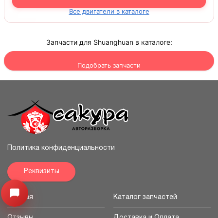
Все двигатели в каталоге
Запчасти для Shuanghuan в каталоге:
Подобрать запчасти
Политика конфиденциальности
Реквизиты
Узнайте цену запчасти ->
Открыть меню
Главная
Каталог запчастей
Отзывы
Доставка и Оплата