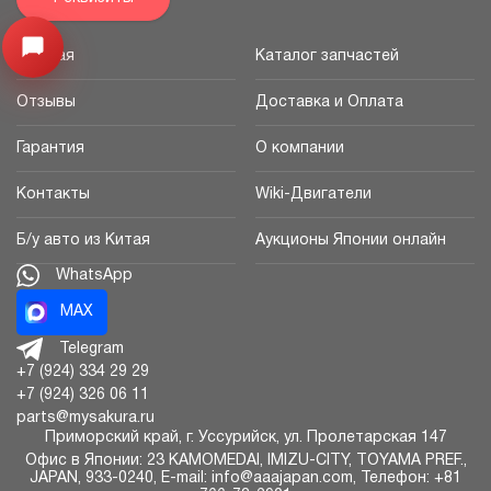
Открыть меню
Главная
Каталог запчастей
Отзывы
Доставка и Оплата
Гарантия
О компании
Контакты
Wiki-Двигатели
Б/у авто из Китая
Аукционы Японии онлайн
WhatsApp
MAX
Telegram
+7 (924) 334 29 29
+7 (924) 326 06 11
parts@mysakura.ru
Приморский край, г.
Уссурийск
,
ул. Пролетарская 147
Офис в Японии: 23 KAMOMEDAI, IMIZU-CITY, TOYAMA PREF.,
JAPAN, 933-0240, E-mail: info@aaajapan.com, Телефон: +81