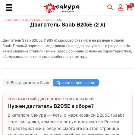
0
Энциклопедия двигателей
/
Saab
/
B205E
Двигатель Saab B205E (2 л)
Двигатель Saab B205E (1985 л) массово ставился на разные модели
Saab. Полный перечень модификаций и годов выпуска — в разделе «На
какие машины ставили» ниже; здесь собраны основные характеристики,
обслуживание и типичные особенности мотора.
← Все двигатели Saab
Сравнить двигатель
КОНТРАКТНЫЙ ДВС С ЯПОНСКОЙ РАЗБОРКИ
Нужен двигатель
B205E
в сборе?
В каталоге Сакура — лоты с маркировкой B205E (Saab) :
фото шильдика, комплектность и доставка по России.
Характеристики и ресурс смотрите на этой странице
энциклопедии — покупать удобнее в каталоге по коду.