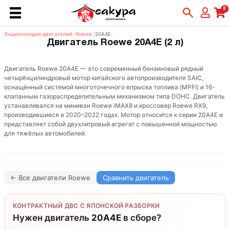
0
Энциклопедия двигателей
/
Roewe
/
20A4E
Двигатель Roewe 20A4E (2 л)
Двигатель Roewe 20A4E — это современный бензиновый рядный
четырёхцилиндровый мотор китайского автопроизводителя SAIC,
оснащённый системой многоточечного впрыска топлива (MPFI) и 16-
клапанным газораспределительным механизмом типа DOHC. Двигатель
устанавливался на минивэн Roewe iMAX8 и кроссовер Roewe RX9,
производившиеся в 2020–2022 годах. Мотор относится к серии 20A4E и
представляет собой двухлитровый агрегат с повышенной мощностью
для тяжёлых автомобилей.
← Все двигатели Roewe
Сравнить двигатель
КОНТРАКТНЫЙ ДВС С ЯПОНСКОЙ РАЗБОРКИ
Нужен двигатель
20A4E
в сборе?