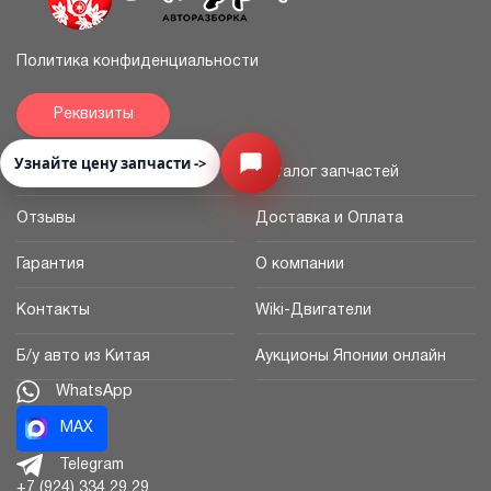
Политика конфиденциальности
Реквизиты
Узнайте цену запчасти ->
Открыть меню
Главная
Каталог запчастей
Отзывы
Доставка и Оплата
Гарантия
О компании
Контакты
Wiki-Двигатели
Б/у авто из Китая
Аукционы Японии онлайн
WhatsApp
MAX
Telegram
+7 (924) 334 29 29