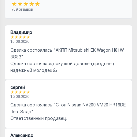
★
★
★
★
★
759 отзывов
Владимир
★
★
★
★
★
15.06.2026
Сделка состоялась "АКПП Mitsubishi EK Wagon H81W
3G83"
Сделка состоялась,покупкой доволен,продовец
надежный молодец👍
сергей
★
★
★
★
★
13.06.2026
Сделка состоялась "Стоп Nissan NV200 VM20 HR16DE
Лев. Задн"
Ответственный продавец.
Александр