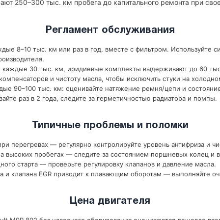
ают 250–300 тыс. км пробега до капитального ремонта при св
Регламент обслуживания
дые 8–10 тыс. км или раз в год, вместе с фильтром. Используйте с
роизводителя.
 каждые 30 тыс. км, иридиевые комплекты выдерживают до 60 тыс
компенсаторов и чистоту масла, чтобы исключить стуки на холодно
ые 90–100 тыс. км: оценивайте натяжение ремня/цепи и состояни
йте раз в 2 года, следите за герметичностью радиатора и помпы.
Типичные проблемы и поломки
ри перегревах — регулярно контролируйте уровень антифриза и чи
 высоких пробегах — следите за состоянием поршневых колец и в
ного старта — проверьте регулировку клапанов и давление масла.
а и клапана EGR приводит к плавающим оборотам — выполняйте оч
Цена двигателя