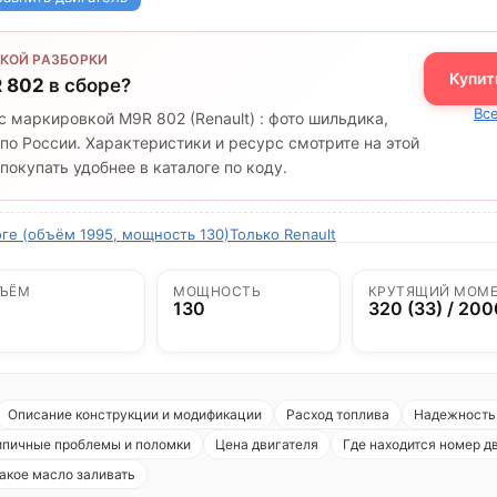
КОЙ РАЗБОРКИ
Купит
 802
в сборе?
Все
с маркировкой M9R 802 (Renault) : фото шильдика,
по России. Характеристики и ресурс смотрите на этой
окупать удобнее в каталоге по коду.
оге (объём 1995, мощность 130)
Только Renault
ЪЁМ
МОЩНОСТЬ
КРУТЯЩИЙ МОМ
130
320 (33) / 200
Описание конструкции и модификации
Расход топлива
Надежность 
ипичные проблемы и поломки
Цена двигателя
Где находится номер д
акое масло заливать