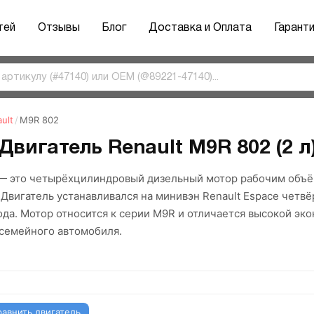
тей
Отзывы
Блог
Доставка и Оплата
Гарант
ult
/
M9R 802
Двигатель Renault M9R 802 (2 л
 — это четырёхцилиндровый дизельный мотор рабочим объё
 Двигатель устанавливался на минивэн Renault Espace четвё
ода. Мотор относится к серии M9R и отличается высокой э
семейного автомобиля.
равнить двигатель