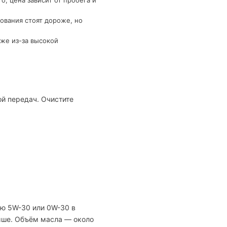
; цена зависит от пробега и
ования стоят дороже, но
же из-за высокой
ой передач. Очистите
ью 5W-30 или 0W-30 в
выше. Объём масла — около