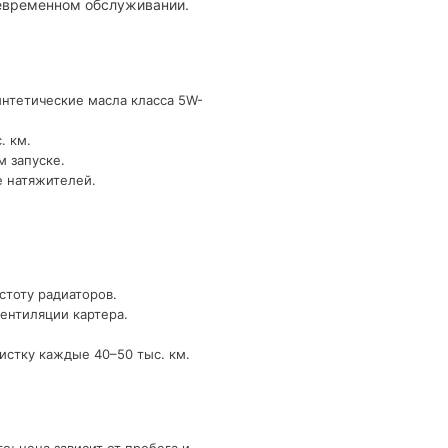
оевременном обслуживании.
интетические масла класса 5W-
. км.
м запуске.
е натяжителей.
стоту радиаторов.
ентиляции картера.
истку каждые 40–50 тыс. км.