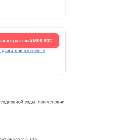
ь контрактный M9R 802
 двигатели в каталоге
вседневной езды, при условии
т около 2 л, что