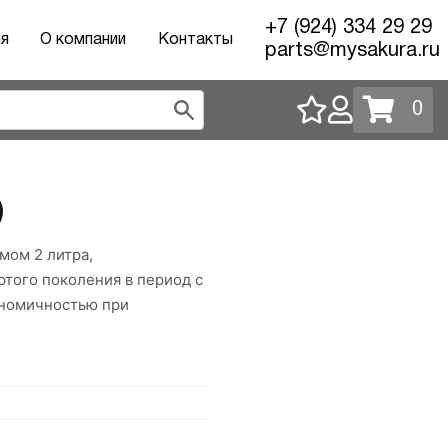
+7 (924) 334 29 29
ия
О компании
Контакты
parts@mysakura.ru
0
)
мом 2 литра,
ртого поколения в период с
кономичностью при