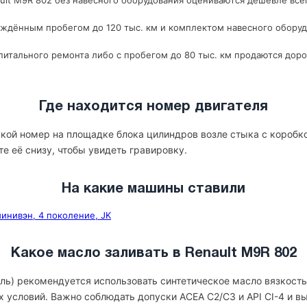
lt M9R 802 без навесного оборудования оцениваются дешевле всего
рждённым пробегом до 120 тыс. км и комплектом навесного оборуд
итального ремонта либо с пробегом до 80 тыс. км продаются доро
Где находится номер двигателя
ской номер на площадке блока цилиндров возле стыка с коробк
те её снизу, чтобы увидеть гравировку.
На какие машины ставили
минивэн, 4 поколение, JK
Какое масло заливать в Renault M9R 802
зель) рекомендуется использовать синтетическое масло вязкост
х условий. Важно соблюдать допуски ACEA C2/C3 и API CI-4 и 