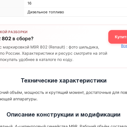
16
Дизельное топливо
КОЙ РАЗБОРКИ
Купит
 802
в сборе?
Все
с маркировкой M9R 802 (Renault) : фото шильдика,
по России. Характеристики и ресурс смотрите на этой
окупать удобнее в каталоге по коду.
Технические характеристики
бочий объём, мощность и крутящий момент, достаточные для по
гающей аппаратуры.
Описание конструкции и модификации
рядный, 4-цилиндровый семейства M9R. Рабочий объём составляе