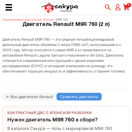
0
Энциклопедия двигателей
/
Renault
/
M9R 760
Двигатель Renault M9R 760 (2 л)
Двигатель Renault M9R 760 — это рядный четырёхцилиндровый
дизельный двигатель объёмом 2 литра (1995 см³), выпускавшийся с
2005 года. Мотор относится к серии M9R и устанавливался на
автомобили Renault Laguna третьего поколения и Vel Satis. Двигатель
отличается современной конструкцией с двумя верхними
распредвалами (DOHC) и четырьмя клапанами на цилиндр, что
обеспечивает хорошую мощность и эффективность сгорания топлива.
← Все двигатели Renault
Сравнить двигатель
КОНТРАКТНЫЙ ДВС С ЯПОНСКОЙ РАЗБОРКИ
Нужен двигатель
M9R 760
в сборе?
В каталоге Сакура — лоты с маркировкой M9R 760