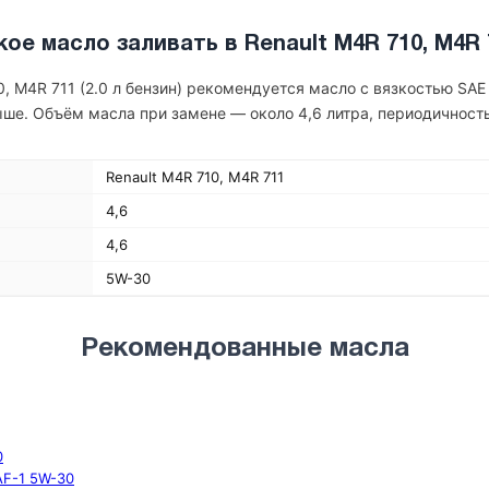
кое масло заливать в Renault M4R 710, M4R 
0, M4R 711 (2.0 л бензин) рекомендуется масло с вязкостью SA
ыше. Объём масла при замене — около 4,6 литра, периодичнос
Renault M4R 710, M4R 711
4,6
4,6
5W-30
Рекомендованные масла
0
 AF-1 5W-30