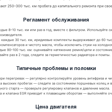
ают 250–300 тыс. км пробега до капитального ремонта при св
Регламент обслуживания
дые 8–10 тыс. км или раз в год, вместе с фильтром. Используйте с
роизводителя.
 каждые 30 тыс. км, иридиевые комплекты выдерживают до 60 тыс
компенсаторов и чистоту масла, чтобы исключить стуки на холодно
ые 90–100 тыс. км: оценивайте натяжение ремня/цепи и состояни
йте раз в 2 года, следите за герметичностью радиатора и помпы.
Типичные проблемы и поломки
ри перегревах — регулярно контролируйте уровень антифриза и чи
 высоких пробегах — следите за состоянием поршневых колец и в
ного старта — проверьте регулировку клапанов и давление масла.
а и клапана EGR приводит к плавающим оборотам — выполняйте оч
Цена двигателя