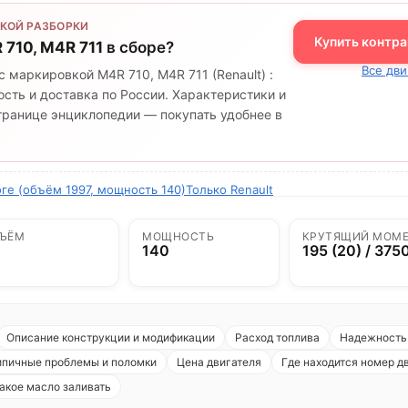
КОЙ РАЗБОРКИ
Купить контра
 710, M4R 711
в сборе?
Все дви
с маркировкой M4R 710, M4R 711 (Renault) :
сть и доставка по России. Характеристики и
странице энциклопедии — покупать удобнее в
оге (объём 1997, мощность 140)
Только Renault
ЪЁМ
МОЩНОСТЬ
КРУТЯЩИЙ МОМ
140
195 (20) / 375
Описание конструкции и модификации
Расход топлива
Надежность 
ипичные проблемы и поломки
Цена двигателя
Где находится номер д
акое масло заливать