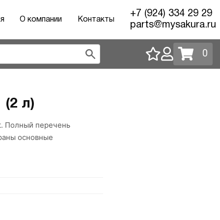
+7 (924) 334 29 29
ия
О компании
Контакты
parts@mysakura.ru
0
(2 л)
lt. Полный перечень
браны основные