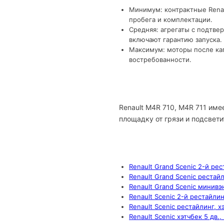
Минимум: контрактные Renau
пробега и комплектации.
Средняя: агрегаты с подтве
включают гарантию запуска.
Максимум: моторы после кап
востребованности.
Renault M4R 710, M4R 711 им
площадку от грязи и подсвети
Renault Grand Scenic 2-й ре
Renault Grand Scenic рестай
Renault Grand Scenic минивэ
Renault Scenic 2-й рестайлин
Renault Scenic рестайлинг, х
Renault Scenic хэтчбек 5 дв.