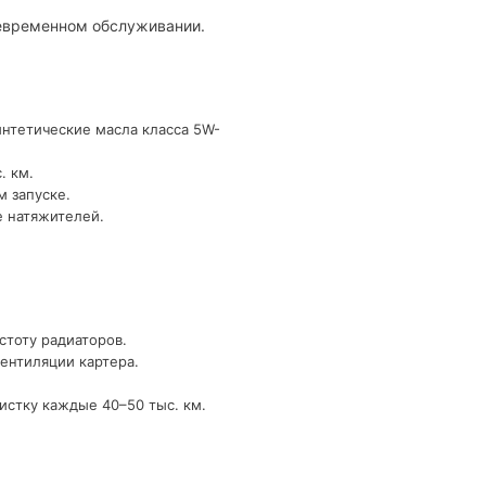
оевременном обслуживании.
интетические масла класса 5W-
. км.
м запуске.
е натяжителей.
стоту радиаторов.
ентиляции картера.
истку каждые 40–50 тыс. км.