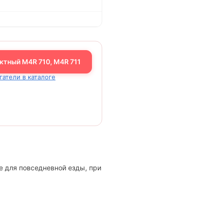
ктный M4R 710, M4R 711
гатели в каталоге
е для повседневной езды, при