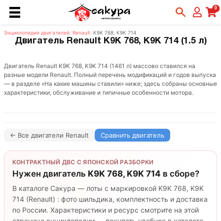
0
Энциклопедия двигателей
/
Renault
/
K9K 768, K9K 714
Двигатель Renault K9K 768, K9K 714 (1.5 л)
Двигатель Renault K9K 768, K9K 714 (1461 л) массово ставился на
разные модели Renault. Полный перечень модификаций и годов выпуска
— в разделе «На какие машины ставили» ниже; здесь собраны основные
характеристики, обслуживание и типичные особенности мотора.
← Все двигатели Renault
Сравнить двигатель
КОНТРАКТНЫЙ ДВС С ЯПОНСКОЙ РАЗБОРКИ
Нужен двигатель
K9K 768, K9K 714
в сборе?
В каталоге Сакура — лоты с маркировкой K9K 768, K9K
714 (Renault) : фото шильдика, комплектность и доставка
по России. Характеристики и ресурс смотрите на этой
странице энциклопедии — покупать удобнее в каталоге