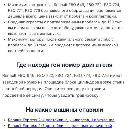
Минимум: контрактные Renault F8Q 646, F8Q 722, F8Q 724,
F8Q 774, F8Q 776 без навесного оборудования оцениваются
дешевле всего; цена зависит от пробега и комплектации.
Средняя: агрегаты с подтверждённым пробегом до 120 тыс.
км и комплектом навесного оборудования стоят дороже, но
включают гарантию запуска.
Максимум: моторы после капитального ремонта либо с
пробегом до 80 тыс. км продаются дороже из-за высокой
востребованности.
Где находится номер двигателя
Renault F8Q 646, F8Q 722, F8Q 724, F8Q 774, F8Q 776 имеет
заводской номер на площадке блока цилиндров возле стыка
с коробкой передач. Очистите площадку от грязи и
подсветите её снизу, чтобы увидеть гравировку.
На какие машины ставили
Renault Express 2-й рестайлинг, универсал, 1 поколение
Renault Express 2-й рестайлинг, цельнометаллический