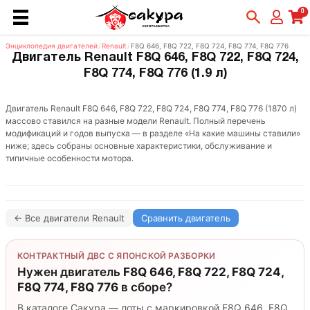
0
Энциклопедия двигателей
/
Renault
/
F8Q 646, F8Q 722, F8Q 724, F8Q 774, F8Q 776
Двигатель Renault F8Q 646, F8Q 722, F8Q 724,
F8Q 774, F8Q 776 (1.9 л)
Двигатель Renault F8Q 646, F8Q 722, F8Q 724, F8Q 774, F8Q 776 (1870 л)
массово ставился на разные модели Renault. Полный перечень
модификаций и годов выпуска — в разделе «На какие машины ставили»
ниже; здесь собраны основные характеристики, обслуживание и
типичные особенности мотора.
← Все двигатели Renault
Сравнить двигатель
КОНТРАКТНЫЙ ДВС С ЯПОНСКОЙ РАЗБОРКИ
Нужен двигатель
F8Q 646, F8Q 722, F8Q 724,
F8Q 774, F8Q 776
в сборе?
В каталоге Сакура — лоты с маркировкой F8Q 646, F8Q