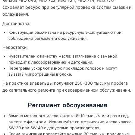
Renault F8Q 646, F8Q 722, F8Q 724, F8Q 774, F8Q 776
сохраняет ресурс при регулярной проверке систем смазки и
охлаждения.
Достоинства:
Конструкция рассчитана на ресурсную эксплуатацию при
соблюдении регламента обслуживания.
Недостатки:
Чувствителен к качеству масла: затягивание с заменой
приводит к лакообразованию и детонации.
Перегревы ускоряют износ прокладок головок и могут
вызвать микротрещины в блоке.
На практике владельцы получают 250–300 тыс. км пробега
до капитального ремонта при своевременном обслуживании.
Регламент обслуживания
Замена моторного масла каждые 8–10 тыс. км или раз в год,
вместе с фильтром. Используйте синтетические масла класса
5W-30 или 5W-40 с допусками производителя.
Свечи зажигания проверяйте каждые 30 тыс. км, иридиевые