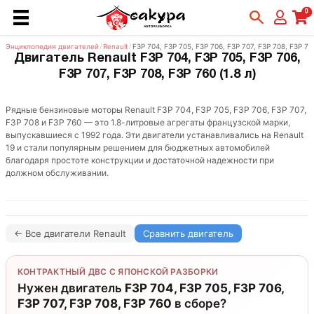
0
Энциклопедия двигателей
/
Renault
/
F3P 704, F3P 705, F3P 706, F3P 707, F3P 708, F3P 76
Двигатель Renault F3P 704, F3P 705, F3P 706,
F3P 707, F3P 708, F3P 760 (1.8 л)
Рядные бензиновые моторы Renault F3P 704, F3P 705, F3P 706, F3P 707,
F3P 708 и F3P 760 — это 1.8-литровые агрегаты французской марки,
выпускавшиеся с 1992 года. Эти двигатели устанавливались на Renault
19 и стали популярным решением для бюджетных автомобилей
благодаря простоте конструкции и достаточной надежности при
должном обслуживании.
← Все двигатели Renault
Сравнить двигатель
КОНТРАКТНЫЙ ДВС С ЯПОНСКОЙ РАЗБОРКИ
Нужен двигатель
F3P 704, F3P 705, F3P 706,
F3P 707, F3P 708, F3P 760
в сборе?