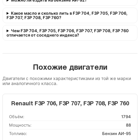
Можно ли ездить на бензине АИ-92?
Какое масло и сколько лить в F3P 704, F3P 705, F3P 706,
F3P 707, F3P 708, F3P 760?
Чем F3P 704, F3P 705, F3P 706, F3P 707, F3P 708, F3P 760
отличается от соседнего индекса?
Похожие двигатели
Двигатели с похожими характеристиками из той же марки
или аналогичного класса.
Renault F3P 706, F3P 707, F3P 708, F3P 760
Объём:
1794
Мощность:
88
Топливо:
Бензин АИ-95