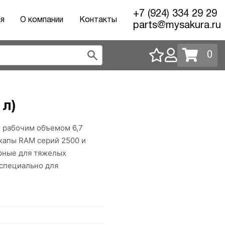
+7 (924) 334 29 29
ия
О компании
Контакты
parts@mysakura.ru
0
л)
 рабочим объемом 6,7
икапы RAM серий 2500 и
ерные для тяжелых
 специально для