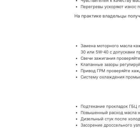
Чувствителен к качеству мас
Перегревы ускоряют износ п
На практике владельцы получ
Замена моторного масла каж
30 или 5W-40 с допусками п
Свечи зажигания проверяйте
Клапанные зазоры регулируй
Привод ГРМ проверяйте кажд
Систему охлаждения промыва
Подтекание прокладок ГБЦ п
Повышенный расход масла на
Дизельный стук после холод
Засорение дроссельного узл