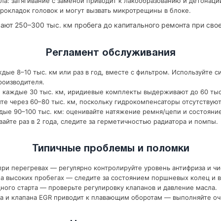
ла: затягивание с заменой приводит к лакообразованию и детонаци
рокладок головок и могут вызвать микротрещины в блоке.
ают 250–300 тыс. км пробега до капитального ремонта при св
Регламент обслуживания
дые 8–10 тыс. км или раз в год, вместе с фильтром. Используйте с
роизводителя.
 каждые 30 тыс. км, иридиевые комплекты выдерживают до 60 тыс
те через 60–80 тыс. км, поскольку гидрокомпенсаторы отсутствуют
ые 90–100 тыс. км: оценивайте натяжение ремня/цепи и состояни
йте раз в 2 года, следите за герметичностью радиатора и помпы.
Типичные проблемы и поломки
ри перегревах — регулярно контролируйте уровень антифриза и чи
 высоких пробегах — следите за состоянием поршневых колец и в
ного старта — проверьте регулировку клапанов и давление масла.
а и клапана EGR приводит к плавающим оборотам — выполняйте оч