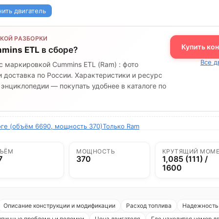
нить двигатель
КОЙ РАЗБОРКИ
Купить ко
mins ETL
в сборе?
Все д
с маркировкой Cummins ETL (Ram) : фото
 доставка по России. Характеристики и ресурс
 энциклопедии — покупать удобнее в каталоге по
оге (объём 6690, мощность 370)
Только Ram
ЪЁМ
МОЩНОСТЬ
КРУТЯЩИЙ МОМ
7
370
1,085 (111) /
1600
Описание конструкции и модификации
Расход топлива
Надежность 
ипичные проблемы и поломки
Цена двигателя
Где находится номер д