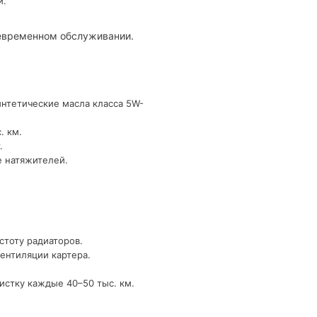
и.
оевременном обслуживании.
интетические масла класса 5W-
. км.
.
е натяжителей.
стоту радиаторов.
ентиляции картера.
истку каждые 40–50 тыс. км.