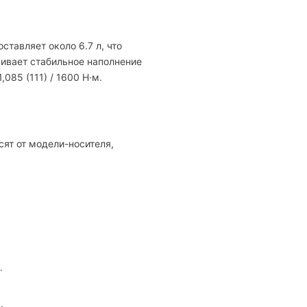
тавляет около 6.7 л, что
живает стабильное наполнение
085 (111) / 1600 Н·м.
ят от модели-носителя,
.