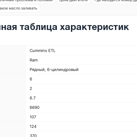
акое масло заливать
ная таблица характеристик
Cummins ETL
Ram
Рядный, 6-цилиндровый
6
2
6.7
6690
107
124
370