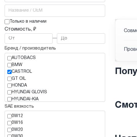
Только в наличии
Стоимость, ₽
Совме
—
Бренд / производитель
Прове
AUTOBACS
BMW
Попу
CASTROL
GT OIL
HONDA
HYUNDAI GLOVIS
HYUNDAI-KIA
Смот
IDEMITSU
SAE вязкость
KIXX
0W12
LIQUI MOLY
0W16
MAZDA
0W20
MERCEDES-BENZ
0W30