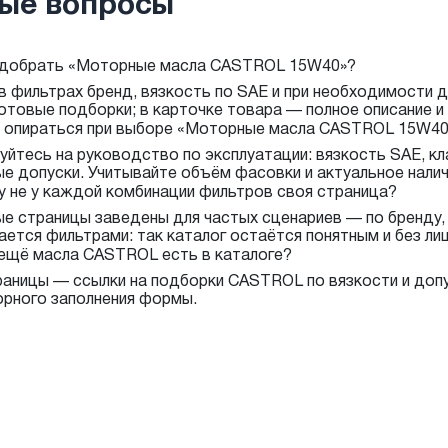
ые вопросы
одобрать «Моторные масла CASTROL 15W40»?
в фильтрах бренд, вязкость по SAE и при необходимости д
готовые подборки; в карточке товара — полное описание и 
о опираться при выборе «Моторные масла CASTROL 15W40
уйтесь на руководство по эксплуатации: вязкость SAE, кл
е допуски. Учитывайте объём фасовки и актуальное наличи
 не у каждой комбинации фильтров своя страница?
е страницы заведены для частых сценариев — по бренду,
ается фильтрами: так каталог остаётся понятным и без лиш
ещё масла CASTROL есть в каталоге?
раницы — ссылки на подборки CASTROL по вязкости и доп
орного заполнения формы.