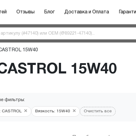
тей
Отзывы
Блог
Доставка и Оплата
Гарант
 CASTROL 15W40
 CASTROL 15W40
ые фильтры:
×
×
: CASTROL
Вязкость: 15W40
Очистить все