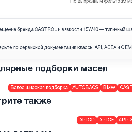
По выбранным фильтрам ма
щение бренда CASTROL и вязкости 15W40 — типичный шаг,
рьте по сервисной документации классы API, ACEA и OEM;
лярные подборки масел
Более широкая подборка
AUTOBACS
BMW
CAS
рите также
API CD
API CF
API C