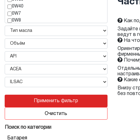
Част
MITSUBISHI
0W40
MOBIL
0W7
MOTUL
0W8
Как п
NISSAN
10W30
Задайте 
SHELL
ведут в 
10W40
SUBARU
На чт
10W50
SUZUKI
10W60
Ориентир
TOYOTA
фирменны
15W40
VERITY
Почему
15W50
Отдельны
15W60
настраив
20W50
Какие 
20W60
Внизу ст
25W40
без повт
2T
Применить фильтр
30
5W20
Очистить
5W30
5W40
Поиск по категории
5W50
Батарея