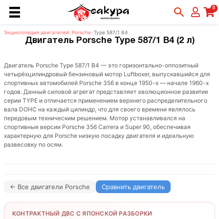
0
Энциклопедия двигателей
/
Porsche
/
Type 587/1 B4
Двигатель Porsche Type 587/1 B4 (2 л)
Двигатель Porsche Type 587/1 B4 — это горизонтально-оппозитный
четырёхцилиндровый бензиновый мотор Luftboxer, выпускавшийся для
спортивных автомобилей Porsche 356 в конце 1950-х — начале 1960-х
годов. Данный силовой агрегат представляет эволюционное развитие
серии TYPE и отличается применением верхнего распределительного
вала DOHC на каждый цилиндр, что для своего времени являлось
передовым техническим решением. Мотор устанавливался на
спортивные версии Porsche 356 Carrera и Super 90, обеспечивая
характерную для Porsche низкую посадку двигателя и идеальную
развесовку по осям.
← Все двигатели Porsche
Сравнить двигатель
КОНТРАКТНЫЙ ДВС С ЯПОНСКОЙ РАЗБОРКИ