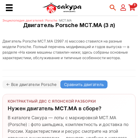
0
Энциклопедия двигателей
/
Porsche
/
MCT.MA
Двигатель Porsche MCT.MA (3 л)
Двигатель Porsche MCT.MA (2997 л) массово ставился на разные
модели Porsche. Полный перечень модификаций и годов выпуска — в
разделе «На какие машины ставили» ниже; здесь собраны основные
характеристики, обслуживание и типичные особенности мотора.
← Все двигатели Porsche
Сравнить двигатель
КОНТРАКТНЫЙ ДВС С ЯПОНСКОЙ РАЗБОРКИ
Нужен двигатель
MCT.MA
в сборе?
В каталоге Сакура — лоты с маркировкой MCT.MA
(Porsche) : фото шильдика, комплектность и доставка по
России. Характеристики и ресурс смотрите на этой
странице энциклопедии — покупать удобнее в каталоге