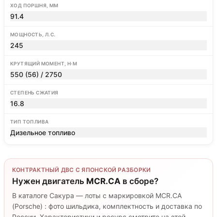
ХОД ПОРШНЯ, ММ
91.4
МОЩНОСТЬ, Л.С.
245
КРУТЯЩИЙ МОМЕНТ, Н·М
550 (56) / 2750
СТЕПЕНЬ СЖАТИЯ
16.8
ТИП ТОПЛИВА
Дизельное топливо
КОНТРАКТНЫЙ ДВС С ЯПОНСКОЙ РАЗБОРКИ
Нужен двигатель
MCR.CA
в сборе?
В каталоге Сакура — лоты с маркировкой MCR.CA
(Porsche) : фото шильдика, комплектность и доставка по
России. Характеристики и ресурс смотрите на этой