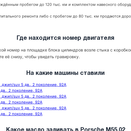
рждённым пробегом до 120 тыс. км и комплектом навесного оборуд
итального ремонта либо с пробегом до 80 тыс. км продаются доро
Где находится номер двигателя
кой номер на площадке блока цилиндров возле стыка с коробко
те её снизу, чтобы увидеть гравировку.
На какие машины ставили
 джип/suv 5 дв., 2 поколение, 92A
дв., 2 поколение, 92A
 джип/suv 5 дв., 2 поколение, 92A
дв., 2 поколение, 92A
 джип/suv 5 дв., 2 поколение, 92A
дв., 2 поколение, 92A
Какое масло заливать в Porsche M55.02