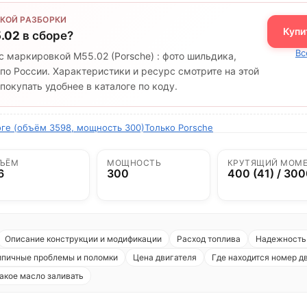
КОЙ РАЗБОРКИ
Купи
.02
в сборе?
Вс
с маркировкой M55.02 (Porsche) : фото шильдика,
по России. Характеристики и ресурс смотрите на этой
окупать удобнее в каталоге по коду.
оге (объём 3598, мощность 300)
Только Porsche
ЪЁМ
МОЩНОСТЬ
КРУТЯЩИЙ МОМ
6
300
400 (41) / 30
Описание конструкции и модификации
Расход топлива
Надежность 
ипичные проблемы и поломки
Цена двигателя
Где находится номер д
акое масло заливать