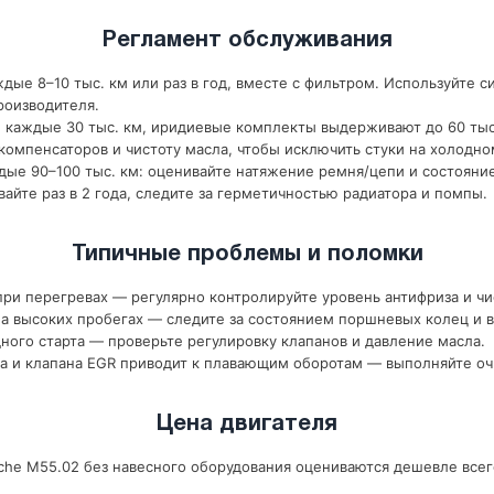
Регламент обслуживания
дые 8–10 тыс. км или раз в год, вместе с фильтром. Используйте с
роизводителя.
 каждые 30 тыс. км, иридиевые комплекты выдерживают до 60 тыс
компенсаторов и чистоту масла, чтобы исключить стуки на холодно
ые 90–100 тыс. км: оценивайте натяжение ремня/цепи и состояни
йте раз в 2 года, следите за герметичностью радиатора и помпы.
Типичные проблемы и поломки
ри перегревах — регулярно контролируйте уровень антифриза и чи
 высоких пробегах — следите за состоянием поршневых колец и в
ного старта — проверьте регулировку клапанов и давление масла.
а и клапана EGR приводит к плавающим оборотам — выполняйте оч
Цена двигателя
he M55.02 без навесного оборудования оцениваются дешевле всего;