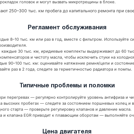
рокладок головок и могут вызвать микротрещины в блоке.
ают 250–300 тыс. км пробега до капитального ремонта при св
Регламент обслуживания
дые 8–10 тыс. км или раз в год, вместе с фильтром. Используйте с
роизводителя.
 каждые 30 тыс. км, иридиевые комплекты выдерживают до 60 тыс
компенсаторов и чистоту масла, чтобы исключить стуки на холодно
ые 90–100 тыс. км: оценивайте натяжение ремня/цепи и состояни
йте раз в 2 года, следите за герметичностью радиатора и помпы.
Типичные проблемы и поломки
ри перегревах — регулярно контролируйте уровень антифриза и чи
 высоких пробегах — следите за состоянием поршневых колец и в
ного старта — проверьте регулировку клапанов и давление масла.
а и клапана EGR приводит к плавающим оборотам — выполняйте оч
Цена двигателя