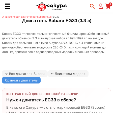
0
Энциклопедия двигателей
/
Subaru
/
Svx
/
EG33
Двигатель Subaru EG33 (3.3 л)
Subaru EG33 — горизонтально-оппозитный 6-цилиндровый бензиновый
двигатель объемом 3.3 л, выпускавшийся в 1991-1992 гг. на заводе
Subaru для премиального купе Alcyone/SVX. DOHC с 4 клапанами на
цилиндр обеспечивает мощность 220-240 л.с. и крутящий момент до
309 Нм, применялся в заднеприводных моделях с полным приводом.
← Все двигатели Subaru
← Двигатели модели
Сравнить двигатель
КОНТРАКТНЫЙ ДВС С ЯПОНСКОЙ РАЗБОРКИ
Нужен двигатель
EG33
в сборе?
В каталоге Сакура — лоты с маркировкой EG33 (Subaru)
: фото шильдика, комплектность и доставка по России.