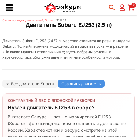
0
Энциклопедия двигателей
/
Subaru
/
EJ253
Двигатель Subaru EJ253 (2.5 л)
Двигатель Subaru EJ253 (2457 л) массово ставился на разные модели
Subaru. Полный перечень модификаций и годов выпуска — в разделе
«На какие машины ставили» ниже; здесь собраны основные
характеристики, обслуживание и типичные особенности мотора.
← Все двигатели Subaru
Сравнить двигатель
КОНТРАКТНЫЙ ДВС С ЯПОНСКОЙ РАЗБОРКИ
Нужен двигатель
EJ253
в сборе?
В каталоге Сакура — лоты с маркировкой EJ253
(Subaru) : фото шильдика, комплектность и доставка по
России. Характеристики и ресурс смотрите на этой
странице энциклопедии — покупать удобнее в каталоге