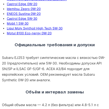
Castrol Edge 0W-20
Idemitsu Zepro 0W-20
ENEOS Sustina 0W-20
Castrol Edge 5W-30
Mobil 1 5W-30
Liqui Moly Synthoil High Tech 5W-30
Motul 8100 Eco-nergy 0W-20
Официальные требования и допуски
Subaru EJ253 требует синтетические масла с вязкостью 0W-
20 (предпочтительно) или 5W-30. Необходимы допуски API
SN/SP и ILSAC GF-5/GF-6. ACEA A3/B4 подходит для
европейских условий. OEM рекомендует масла Subaru
Synthetic 0W-20 или аналоги.
Объём и интервал замены
Общий объем масла — 4.2 л (без фильтра) или 4.8-5.1 л с