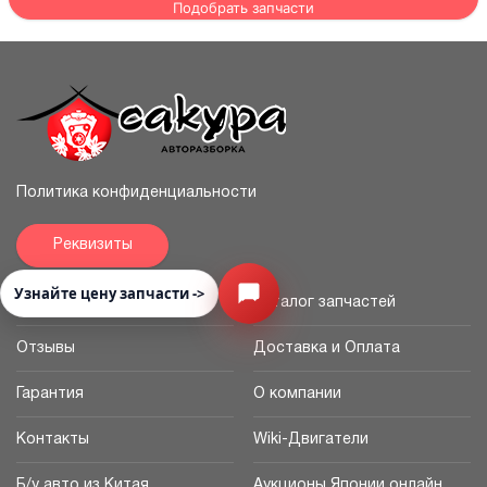
Подобрать запчасти
Политика конфиденциальности
Реквизиты
Узнайте цену запчасти ->
Открыть меню
Главная
Каталог запчастей
Отзывы
Доставка и Оплата
Гарантия
О компании
Контакты
Wiki-Двигатели
Б/у авто из Китая
Аукционы Японии онлайн