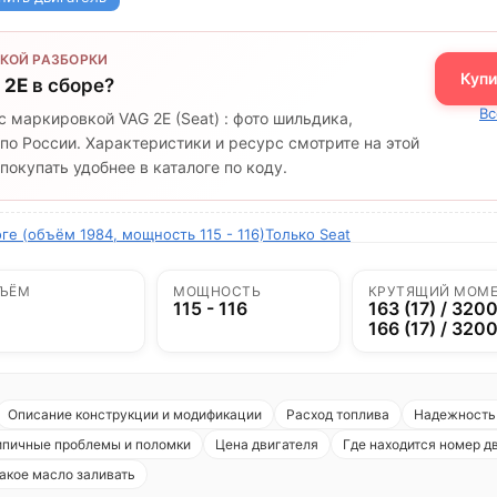
КОЙ РАЗБОРКИ
Купи
 2E
в сборе?
Вс
с маркировкой VAG 2E (Seat) : фото шильдика,
по России. Характеристики и ресурс смотрите на этой
окупать удобнее в каталоге по коду.
ге (объём 1984, мощность 115 - 116)
Только Seat
ЪЁМ
МОЩНОСТЬ
КРУТЯЩИЙ МОМ
115 - 116
163 (17) / 3200
166 (17) / 320
Описание конструкции и модификации
Расход топлива
Надежность 
ипичные проблемы и поломки
Цена двигателя
Где находится номер д
акое масло заливать