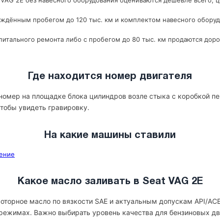
VAG 2E без навесного оборудования оцениваются дешевле всего; це
рждённым пробегом до 120 тыс. км и комплектом навесного оборуд
итального ремонта либо с пробегом до 80 тыс. км продаются доро
Где находится номер двигателя
 номер на площадке блока цилиндров возле стыка с коробкой пе
 чтобы увидеть гравировку.
На какие машины ставили
ление
Какое масло заливать в Seat VAG 2E
моторное масло по вязкости SAE и актуальным допускам API/ACE
режимах. Важно выбирать уровень качества для бензиновых дв