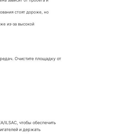
на зависит от пробега и
ования стоят дороже, но
же из-за высокой
редач. Очистите площадку от
A/ILSAC, чтобы обеспечить
игателей и держать