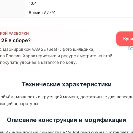
10.4
Бензин АИ-91
КОЙ РАЗБОРКИ
Купи
 2E
в сборе?
Вс
с маркировкой VAG 2E (Seat) : фото шильдика,
по России. Характеристики и ресурс смотрите на этой
окупать удобнее в каталоге по коду.
Технические характеристики
й объём, мощность и крутящий момент, достаточные для повсед
гающей аппаратуры.
Описание конструкции и модификации
ый, 4-цилиндровый семейства VAG. Рабочий объём составляет ок