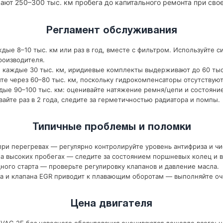
ают 250–300 тыс. км пробега до капитального ремонта при св
Регламент обслуживания
дые 8–10 тыс. км или раз в год, вместе с фильтром. Используйте с
роизводителя.
 каждые 30 тыс. км, иридиевые комплекты выдерживают до 60 тыс
те через 60–80 тыс. км, поскольку гидрокомпенсаторы отсутствуют
ые 90–100 тыс. км: оценивайте натяжение ремня/цепи и состояни
йте раз в 2 года, следите за герметичностью радиатора и помпы.
Типичные проблемы и поломки
ри перегревах — регулярно контролируйте уровень антифриза и чи
 высоких пробегах — следите за состоянием поршневых колец и в
ного старта — проверьте регулировку клапанов и давление масла.
а и клапана EGR приводит к плавающим оборотам — выполняйте оч
Цена двигателя