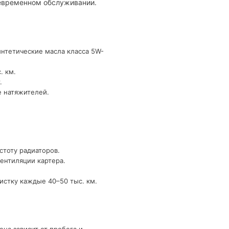
оевременном обслуживании.
интетические масла класса 5W-
. км.
.
е натяжителей.
стоту радиаторов.
ентиляции картера.
истку каждые 40–50 тыс. км.