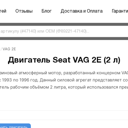
тей
Отзывы
Блог
Доставка и Оплата
Гарант
/
VAG 2E
Двигатель Seat VAG 2E (2 л)
нзиновый атмосферный мотор, разработанный концерном VAG
 1993 по 1996 год. Данный силовой агрегат представляет с
ель рабочим объёмом 2 литра, который использовался пр
нить двигатель