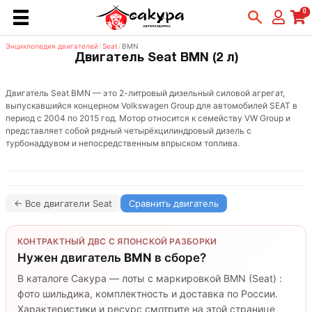
0
Энциклопедия двигателей
/
Seat
/
BMN
Двигатель Seat BMN (2 л)
Двигатель Seat BMN — это 2-литровый дизельный силовой агрегат,
выпускавшийся концерном Volkswagen Group для автомобилей SEAT в
период с 2004 по 2015 год. Мотор относится к семейству VW Group и
представляет собой рядный четырёхцилиндровый дизель с
турбонаддувом и непосредственным впрыском топлива.
← Все двигатели Seat
Сравнить двигатель
КОНТРАКТНЫЙ ДВС С ЯПОНСКОЙ РАЗБОРКИ
Нужен двигатель
BMN
в сборе?
В каталоге Сакура — лоты с маркировкой BMN (Seat) :
фото шильдика, комплектность и доставка по России.
Характеристики и ресурс смотрите на этой странице