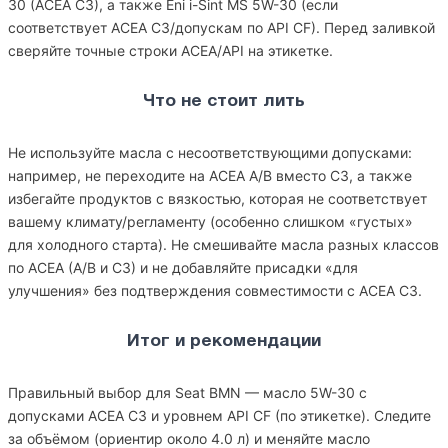
30 (ACEA C3), а также Eni i-Sint MS 5W-30 (если
соответствует ACEA C3/допускам по API CF). Перед заливкой
сверяйте точные строки ACEA/API на этикетке.
Что не стоит лить
Не используйте масла с несоответствующими допусками:
например, не переходите на ACEA A/B вместо C3, а также
избегайте продуктов с вязкостью, которая не соответствует
вашему климату/регламенту (особенно слишком «густых»
для холодного старта). Не смешивайте масла разных классов
по ACEA (A/B и C3) и не добавляйте присадки «для
улучшения» без подтверждения совместимости с ACEA C3.
Итог и рекомендации
Правильный выбор для Seat BMN — масло 5W-30 с
допусками ACEA C3 и уровнем API CF (по этикетке). Следите
за объёмом (ориентир около 4.0 л) и меняйте масло