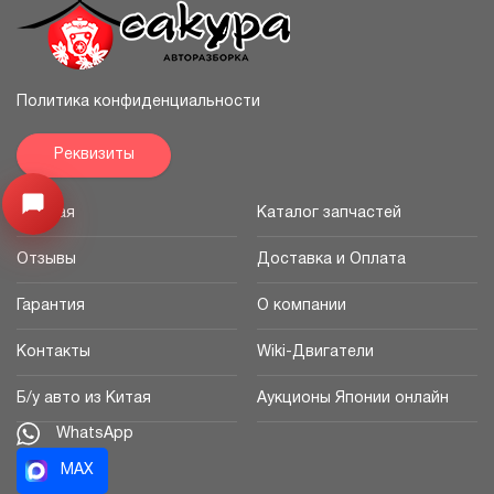
Политика конфиденциальности
Реквизиты
Узнайте цену запчасти ->
Открыть меню
Главная
Каталог запчастей
Отзывы
Доставка и Оплата
Гарантия
О компании
Контакты
Wiki-Двигатели
Б/у авто из Китая
Аукционы Японии онлайн
WhatsApp
MAX