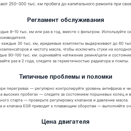
ают 250–300 тыс. км пробега до капитального ремонта при св
Регламент обслуживания
дые 8–10 тыс. км или раз в год, вместе с фильтром. Используйте с
роизводителя.
 каждые 30 тыс. км, иридиевые комплекты выдерживают до 60 тыс
компенсаторов и чистоту масла, чтобы исключить стуки на холодно
ые 90–100 тыс. км: оценивайте натяжение ремня/цепи и состояни
йте раз в 2 года, следите за герметичностью радиатора и помпы.
Типичные проблемы и поломки
ри перегревах — регулярно контролируйте уровень антифриза и чи
 высоких пробегах — следите за состоянием поршневых колец и в
ного старта — проверьте регулировку клапанов и давление масла.
а и клапана EGR приводит к плавающим оборотам — выполняйте оч
Цена двигателя