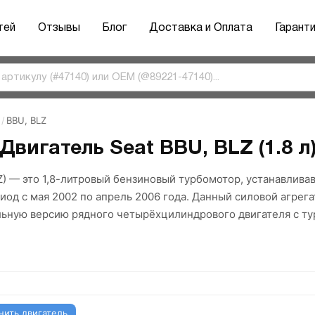
тей
Отзывы
Блог
Доставка и Оплата
Гарант
/
BBU, BLZ
Двигатель Seat BBU, BLZ (1.8 л
Z) — это 1,8-литровый бензиновый турбомотор, устанавливав
иод с мая 2002 по апрель 2006 года. Данный силовой агрега
льную версию рядного четырёхцилиндрового двигателя с т
нить двигатель