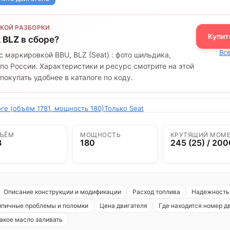
КОЙ РАЗБОРКИ
Купит
, BLZ
в сборе?
Все
с маркировкой BBU, BLZ (Seat) : фото шильдика,
по России. Характеристики и ресурс смотрите на этой
окупать удобнее в каталоге по коду.
ге (объём 1781, мощность 180)
Только Seat
ЪЁМ
МОЩНОСТЬ
КРУТЯЩИЙ МОМ
8
180
245 (25) / 200
Описание конструкции и модификации
Расход топлива
Надежность 
ипичные проблемы и поломки
Цена двигателя
Где находится номер д
акое масло заливать