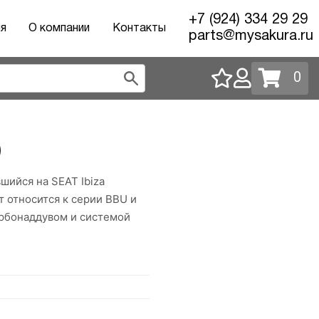
+7 (924) 334 29 29
ия
О компании
Контакты
parts@mysakura.ru
0
)
шийся на SEAT Ibiza
т относится к серии BBU и
урбонаддувом и системой