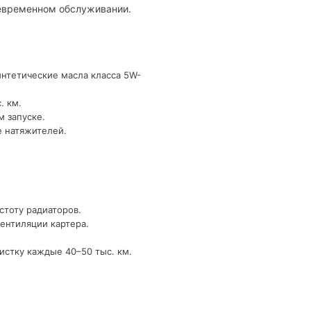
оевременном обслуживании.
интетические масла класса 5W-
. км.
м запуске.
е натяжителей.
стоту радиаторов.
ентиляции картера.
истку каждые 40–50 тыс. км.