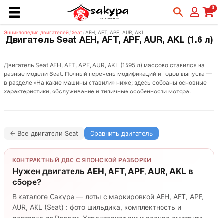
0
Энциклопедия двигателей
/
Seat
/
AEH, AFT, APF, AUR, AKL
Двигатель Seat AEH, AFT, APF, AUR, AKL (1.6 л)
Двигатель Seat AEH, AFT, APF, AUR, AKL (1595 л) массово ставился на
разные модели Seat. Полный перечень модификаций и годов выпуска —
в разделе «На какие машины ставили» ниже; здесь собраны основные
характеристики, обслуживание и типичные особенности мотора.
← Все двигатели Seat
Сравнить двигатель
КОНТРАКТНЫЙ ДВС С ЯПОНСКОЙ РАЗБОРКИ
Нужен двигатель
AEH, AFT, APF, AUR, AKL
в
сборе?
В каталоге Сакура — лоты с маркировкой AEH, AFT, APF,
AUR, AKL (Seat) : фото шильдика, комплектность и
доставка по России. Характеристики и ресурс смотрите