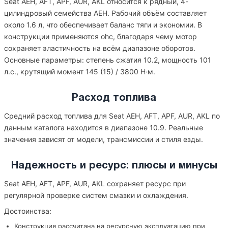
Seat AEH, AFT, APF, AUR, AKL относится к рядный, 4-
цилиндровый семейства AEH. Рабочий объём составляет
около 1.6 л, что обеспечивает баланс тяги и экономии. В
конструкции применяются ohc, благодаря чему мотор
сохраняет эластичность на всём диапазоне оборотов.
Основные параметры: степень сжатия 10.2, мощность 101
л.с., крутящий момент 145 (15) / 3800 Н·м.
Расход топлива
Средний расход топлива для Seat AEH, AFT, APF, AUR, AKL по
данным каталога находится в диапазоне 10.9. Реальные
значения зависят от модели, трансмиссии и стиля езды.
Надежность и ресурс: плюсы и минусы
Seat AEH, AFT, APF, AUR, AKL сохраняет ресурс при
регулярной проверке систем смазки и охлаждения.
Достоинства:
Конструкция рассчитана на ресурсную эксплуатацию при