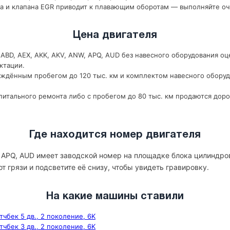
а и клапана EGR приводит к плавающим оборотам — выполняйте оч
Цена двигателя
ABD, AEX, AKK, AKV, ANW, APQ, AUD без навесного оборудования оц
ктации.
рждённым пробегом до 120 тыс. км и комплектом навесного оборуд
итального ремонта либо с пробегом до 80 тыс. км продаются доро
Где находится номер двигателя
W, APQ, AUD имеет заводской номер на площадке блока цилиндро
т грязи и подсветите её снизу, чтобы увидеть гравировку.
На какие машины ставили
этчбек 5 дв., 2 поколение, 6K
этчбек 3 дв., 2 поколение, 6K