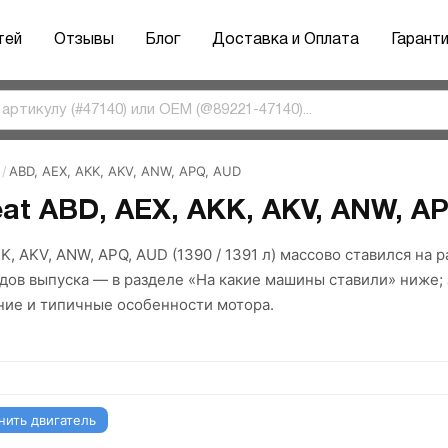
тей
Отзывы
Блог
Доставка и Оплата
Гарант
/
ABD, AEX, AKK, AKV, ANW, APQ, AUD
at ABD, AEX, AKK, AKV, ANW, APQ
K, AKV, ANW, APQ, AUD (1390 / 1391 л) массово ставился на
дов выпуска — в разделе «На какие машины ставили» ниже;
ние и типичные особенности мотора.
нить двигатель