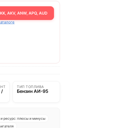
KK, AKV, ANW, APQ, AUD
каталоге
ЕНТ
ТИП ТОПЛИВА
 /
Бензин АИ-95
и ресурс: плюсы и минусы
вигателя