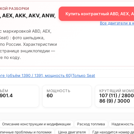
КОЙ РАЗБОРКИ
Купить контрактный ABD, AEX, A
, AEX, AKK, AKV, ANW,
Все двигатели в 
с маркировкой ABD, AEX,
eat) : фото шильдика,
 по России. Характеристики
й странице энциклопедии —
е по коду.
ге (объём 1390 / 1391, мощность 60)
Только Seat
ЪЁМ
МОЩНОСТЬ
КРУТЯЩИЙ МОМ
901.4
60
107 (11) / 2800
86 (9) / 3000
Описание конструкции и модификации
Расход топлива
Надежность 
ипичные проблемы и поломки
Цена двигателя
Где находится номер д