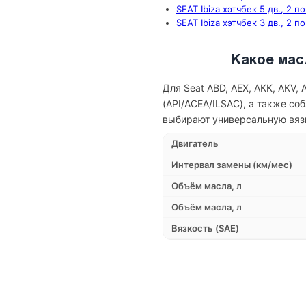
SEAT Ibiza хэтчбек 5 дв., 2 п
SEAT Ibiza хэтчбек 3 дв., 2 п
Какое масл
Для Seat ABD, AEX, AKK, AKV
(API/ACEA/ILSAC), а также с
выбирают универсальную вязк
Двигатель
Интервал замены (км/мес)
Объём масла, л
Объём масла, л
Вязкость (SAE)