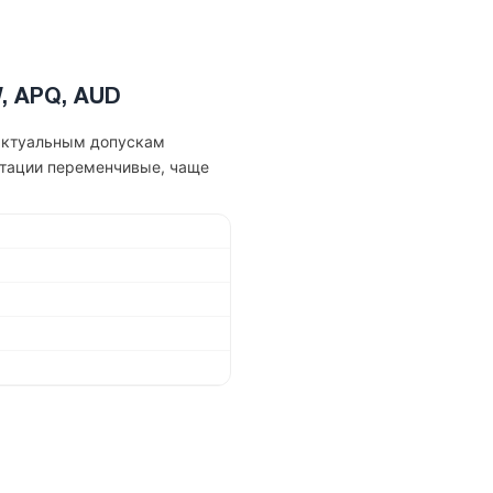
W, APQ, AUD
 актуальным допускам
атации переменчивые, чаще