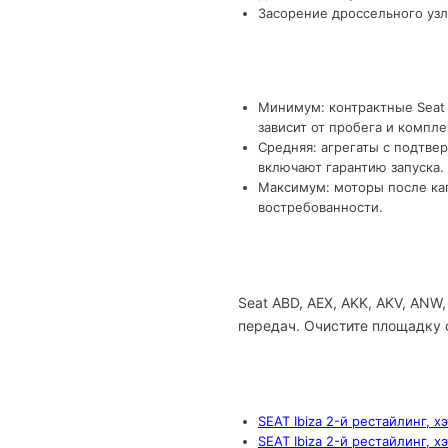
Засорение дроссельного узл
Минимум: контрактные Seat 
зависит от пробега и компле
Средняя: агрегаты с подтве
включают гарантию запуска.
Максимум: моторы после кап
востребованности.
Seat ABD, AEX, AKK, AKV, AN
передач. Очистите площадку о
SEAT Ibiza 2-й рестайлинг, х
SEAT Ibiza 2-й рестайлинг, х