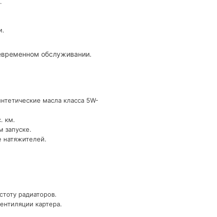
.
и.
оевременном обслуживании.
интетические масла класса 5W-
. км.
м запуске.
е натяжителей.
стоту радиаторов.
ентиляции картера.