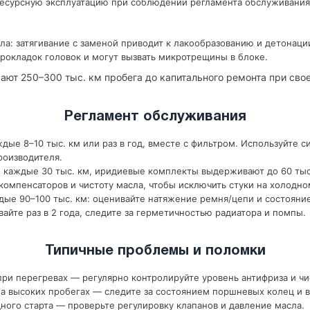
ресурсную эксплуатацию при соблюдении регламента обслуживания
ла: затягивание с заменой приводит к лакообразованию и детонаци
рокладок головок и могут вызвать микротрещины в блоке.
ают 250–300 тыс. км пробега до капитального ремонта при св
Регламент обслуживания
дые 8–10 тыс. км или раз в год, вместе с фильтром. Используйте с
роизводителя.
 каждые 30 тыс. км, иридиевые комплекты выдерживают до 60 тыс
компенсаторов и чистоту масла, чтобы исключить стуки на холодно
ые 90–100 тыс. км: оценивайте натяжение ремня/цепи и состояни
йте раз в 2 года, следите за герметичностью радиатора и помпы.
Типичные проблемы и поломки
ри перегревах — регулярно контролируйте уровень антифриза и чи
 высоких пробегах — следите за состоянием поршневых колец и в
ного старта — проверьте регулировку клапанов и давление масла.