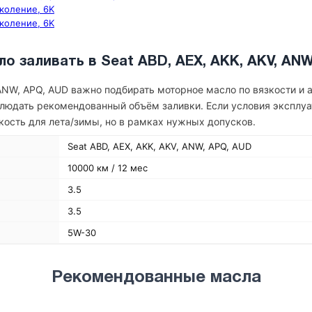
околение, 6K
околение, 6K
о заливать в Seat ABD, AEX, AKK, AKV, AN
, ANW, APQ, AUD важно подбирать моторное масло по вязкости и
облюдать рекомендованный объём заливки. Если условия эксплу
ость для лета/зимы, но в рамках нужных допусков.
Seat ABD, AEX, AKK, AKV, ANW, APQ, AUD
10000 км / 12 мес
3.5
3.5
5W-30
Рекомендованные масла