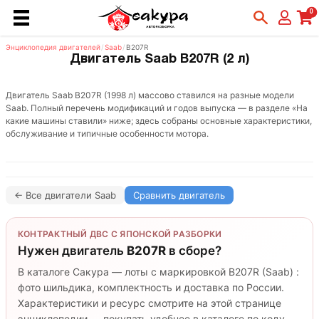
0
Энциклопедия двигателей
/
Saab
/
B207R
Двигатель Saab B207R (2 л)
Двигатель Saab B207R (1998 л) массово ставился на разные модели
Saab. Полный перечень модификаций и годов выпуска — в разделе «На
какие машины ставили» ниже; здесь собраны основные характеристики,
обслуживание и типичные особенности мотора.
← Все двигатели Saab
Сравнить двигатель
КОНТРАКТНЫЙ ДВС С ЯПОНСКОЙ РАЗБОРКИ
Нужен двигатель
B207R
в сборе?
В каталоге Сакура — лоты с маркировкой B207R (Saab) :
фото шильдика, комплектность и доставка по России.
Характеристики и ресурс смотрите на этой странице
энциклопедии — покупать удобнее в каталоге по коду.