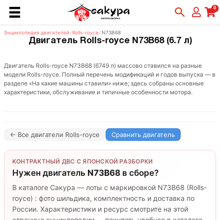
0
Энциклопедия двигателей
/
Rolls-royce
/
N73B68
Двигатель Rolls-royce N73B68 (6.7 л)
Двигатель Rolls-royce N73B68 (6749 л) массово ставился на разные
модели Rolls-royce. Полный перечень модификаций и годов выпуска — в
разделе «На какие машины ставили» ниже; здесь собраны основные
характеристики, обслуживание и типичные особенности мотора.
← Все двигатели Rolls-royce
Сравнить двигатель
КОНТРАКТНЫЙ ДВС С ЯПОНСКОЙ РАЗБОРКИ
Нужен двигатель
N73B68
в сборе?
В каталоге Сакура — лоты с маркировкой N73B68 (Rolls-
royce) : фото шильдика, комплектность и доставка по
России. Характеристики и ресурс смотрите на этой
странице энциклопедии — покупать удобнее в каталоге