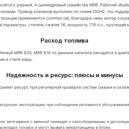
осится к рядный, 4-цилиндровый семейства M9R. Рабочий объём 
экономии. Привод клапанов выполнен по схеме DOHC, что подде
струкции применяются common rail, благодаря чему мотор сохра
 параметры: степень сжатия 16, мощность 178 л.с., крутящий м
Расход топлива
enault M9R 820, M9R 816 по данным каталога находится в диапа
ии и стиля езды.
Надежность и ресурс: плюсы и минусы
храняет ресурс при регулярной проверке систем смазки и охла
ресурсную эксплуатацию при соблюдении регламента обслуживания
ла: затягивание с заменой приводит к лакообразованию и детонаци
рокладок головок и могут вызвать микротрещины в блоке.