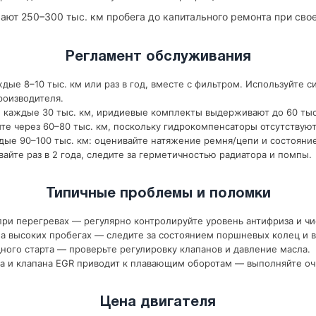
ают 250–300 тыс. км пробега до капитального ремонта при св
Регламент обслуживания
дые 8–10 тыс. км или раз в год, вместе с фильтром. Используйте с
роизводителя.
 каждые 30 тыс. км, иридиевые комплекты выдерживают до 60 тыс
те через 60–80 тыс. км, поскольку гидрокомпенсаторы отсутствуют
ые 90–100 тыс. км: оценивайте натяжение ремня/цепи и состояни
йте раз в 2 года, следите за герметичностью радиатора и помпы.
Типичные проблемы и поломки
ри перегревах — регулярно контролируйте уровень антифриза и чи
 высоких пробегах — следите за состоянием поршневых колец и в
ного старта — проверьте регулировку клапанов и давление масла.
а и клапана EGR приводит к плавающим оборотам — выполняйте оч
Цена двигателя