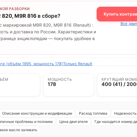
КОЙ РАЗБОРКИ
Купить контра
 820, M9R 816
в сборе?
Все дви
с маркировкой M9R 820, M9R 816 (Renault) :
сть и доставка по России. Характеристики и
странице энциклопедии — покупать удобнее в
оге (объём 1995, мощность 178)
Только Renault
ЪЁМ
МОЩНОСТЬ
КРУТЯЩИЙ МОМ
178
400 (41) / 20
Описание конструкции и модификации
Расход топлива
Надежность 
ипичные проблемы и поломки
Цена двигателя
Где находится номер д
акое масло заливать