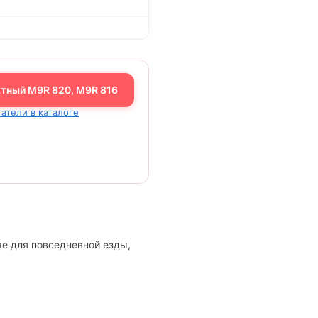
ктный M9R 820, M9R 816
гатели в каталоге
ые для повседневной езды,