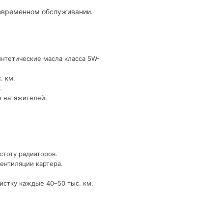
оевременном обслуживании.
интетические масла класса 5W-
. км.
.
е натяжителей.
стоту радиаторов.
ентиляции картера.
истку каждые 40–50 тыс. км.