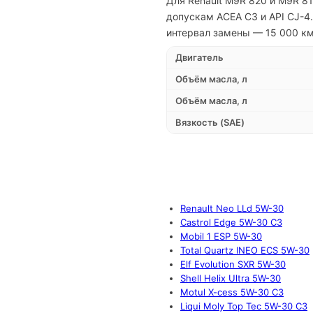
Для Renault M9R 820 и M9R 8
допускам ACEA C3 и API CJ-4.
интервал замены — 15 000 км
Двигатель
Объём масла, л
Объём масла, л
Вязкость (SAE)
Renault Neo LLd 5W-30
Castrol Edge 5W-30 C3
Mobil 1 ESP 5W-30
Total Quartz INEO ECS 5W-30
Elf Evolution SXR 5W-30
Shell Helix Ultra 5W-30
Motul X-cess 5W-30 C3
Liqui Moly Top Tec 5W-30 C3