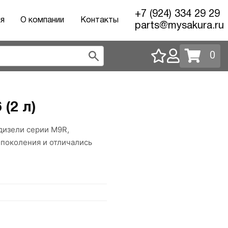
+7 (924) 334 29 29
ия
О компании
Контакты
parts@mysakura.ru
0
(2 л)
дизели серии M9R,
 поколения и отличались