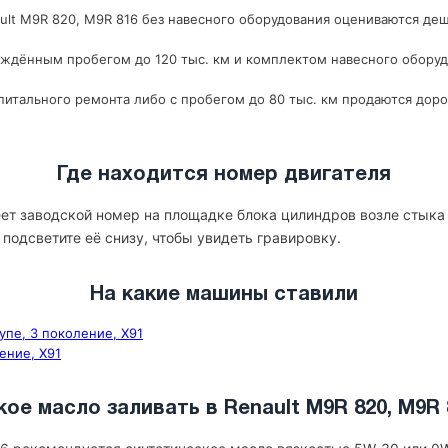
lt M9R 820, M9R 816 без навесного оборудования оцениваются деше
рждённым пробегом до 120 тыс. км и комплектом навесного оборуд
итального ремонта либо с пробегом до 80 тыс. км продаются доро
Где находится номер двигателя
еет заводской номер на площадке блока цилиндров возле стыка
 подсветите её снизу, чтобы увидеть гравировку.
На какие машины ставили
купе, 3 поколение, X91
ение, X91
кое масло заливать в Renault M9R 820, M9R 