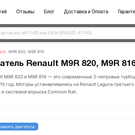
тей
Отзывы
Блог
Доставка и Оплата
Гарант
ult
/
M9R 820, M9R 816
атель Renault M9R 820, M9R 816 
lt M9R 820 и M9R 816 — это современные 2-литровые турбо
15 год. Моторы устанавливались на Renault Laguna третьего
 и системой впрыска Common Rail.
равнить двигатель