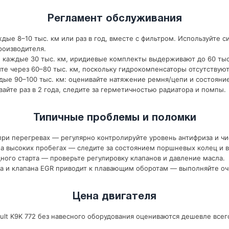
Регламент обслуживания
дые 8–10 тыс. км или раз в год, вместе с фильтром. Используйте с
роизводителя.
 каждые 30 тыс. км, иридиевые комплекты выдерживают до 60 тыс
те через 60–80 тыс. км, поскольку гидрокомпенсаторы отсутствуют
ые 90–100 тыс. км: оценивайте натяжение ремня/цепи и состояни
йте раз в 2 года, следите за герметичностью радиатора и помпы.
Типичные проблемы и поломки
ри перегревах — регулярно контролируйте уровень антифриза и чи
 высоких пробегах — следите за состоянием поршневых колец и в
ного старта — проверьте регулировку клапанов и давление масла.
а и клапана EGR приводит к плавающим оборотам — выполняйте оч
Цена двигателя
lt K9K 772 без навесного оборудования оцениваются дешевле всего;