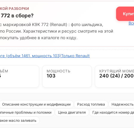
КОЙ РАЗБОРКИ
Купи
 772
в сборе?
Вс
с маркировкой K9K 772 (Renault) : фото шильдика,
по России. Характеристики и ресурс смотрите на этой
окупать удобнее в каталоге по коду.
оге (объём 1461, мощность 103)
Только Renault
ЪЁМ
МОЩНОСТЬ
КРУТЯЩИЙ МОМ
5
103
240 (24) / 20
Описание конструкции и модификации
Расход топлива
Надежность 
ипичные проблемы и поломки
Цена двигателя
Где находится номер д
акое масло заливать