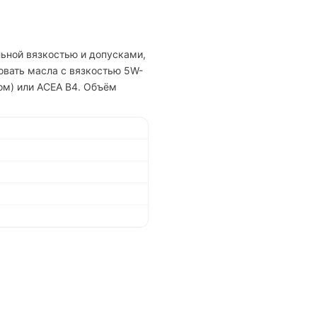
льной вязкостью и допусками,
овать масла с вязкостью 5W-
ом) или ACEA B4. Объём