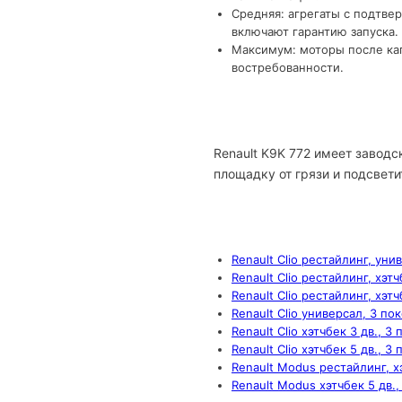
Средняя: агрегаты с подтве
включают гарантию запуска.
Максимум: моторы после кап
востребованности.
Renault K9K 772 имеет завод
площадку от грязи и подсвети
Renault Clio рестайлинг, уни
Renault Clio рестайлинг, хэт
Renault Clio рестайлинг, хэтч
Renault Clio универсал, 3 по
Renault Clio хэтчбек 3 дв., 3
Renault Clio хэтчбек 5 дв., 3
Renault Modus рестайлинг, х
Renault Modus хэтчбек 5 дв.