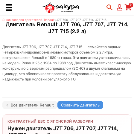
0
Энциклопедия двигателей
/
Renault
/
J7T 706, J7T 707, J7T 714, J7T 715
Двигатель Renault J7T 706, J7T 707, J7T 714,
J7T 715 (2.2 л)
Двигатель J7T 706, J7T 707, J7T 714, J7T 715 — семейство рядных
четырёхцилиндровых бензиновых моторов объёмом 2,2 литра,
выпускавшихся Renault в 1980-х годах. Эти двигатели устанавливались
на модель Renault 25 с 1984 по 1988 год. Двигатель имеет классическую
конструкцию с верхним распредвалом (SOHC) и двумя клапанами на
цилиндр, что обеспечивает простоту обслуживания и достаточную
надёжность при условии регулярного ТО.
← Все двигатели Renault
Сравнить двигатель
КОНТРАКТНЫЙ ДВС С ЯПОНСКОЙ РАЗБОРКИ
Нужен двигатель
J7T 706, J7T 707, J7T 714,