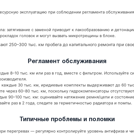
ресурсную эксплуатацию при соблюдении регламента обслуживания
ла: затягивание с заменой приводит к лакообразованию и детонаци
рокладок головок и могут вызвать микротрещины в блоке.
ают 250–300 тыс. км пробега до капитального ремонта при св
Регламент обслуживания
дые 8–10 тыс. км или раз в год, вместе с фильтром. Используйте с
роизводителя.
 каждые 30 тыс. км, иридиевые комплекты выдерживают до 60 тыс
те через 60–80 тыс. км, поскольку гидрокомпенсаторы отсутствуют
ые 90–100 тыс. км: оценивайте натяжение ремня/цепи и состояни
йте раз в 2 года, следите за герметичностью радиатора и помпы.
Типичные проблемы и поломки
ри перегревах — регулярно контролируйте уровень антифриза и чи