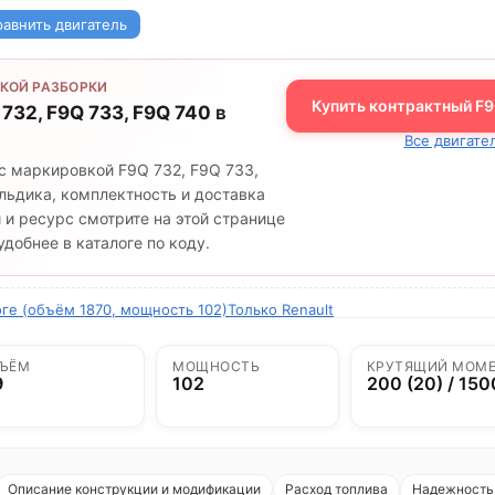
равнить двигатель
КОЙ РАЗБОРКИ
Купить контрактный F9Q
 732, F9Q 733, F9Q 740
в
Все двигател
с маркировкой F9Q 732, F9Q 733,
шильдика, комплектность и доставка
 и ресурс смотрите на этой странице
добнее в каталоге по коду.
оге (объём 1870, мощность 102)
Только Renault
ЪЁМ
МОЩНОСТЬ
КРУТЯЩИЙ МОМ
9
102
200 (20) / 150
Описание конструкции и модификации
Расход топлива
Надежность 