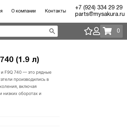
+7 (924) 334 29 29
ия
О компании
Контакты
parts@mysakura.ru
0
40 (1.9 л)
 и F9Q 740 — это рядные
атели производились в
околения, включая
 низких оборотах и