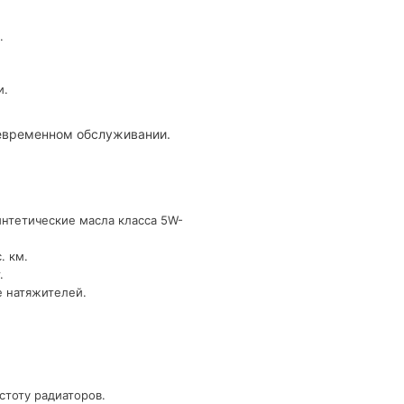
.
и.
оевременном обслуживании.
интетические масла класса 5W-
. км.
.
е натяжителей.
стоту радиаторов.