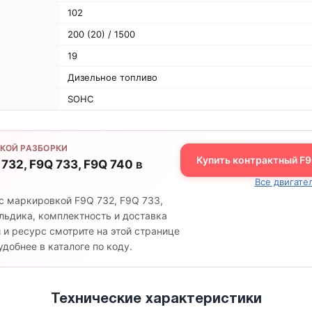
102
200 (20) / 1500
19
Дизельное топливо
SOHC
КОЙ РАЗБОРКИ
Купить контрактный F9Q
 732, F9Q 733, F9Q 740
в
Все двигател
с маркировкой F9Q 732, F9Q 733,
шильдика, комплектность и доставка
 и ресурс смотрите на этой странице
добнее в каталоге по коду.
Технические характеристики