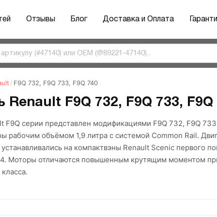
тей
Отзывы
Блог
Доставка и Оплата
Гарант
ult
/
F9Q 732, F9Q 733, F9Q 740
 Renault F9Q 732, F9Q 733, F9Q 7
lt F9Q серии представлен модификациями F9Q 732, F9Q 733
 рабочим объёмом 1,9 литра с системой Common Rail. Двиг
и устанавливались на компактвэны Renault Scenic первого п
4. Моторы отличаются повышенным крутящим моментом при
 класса.