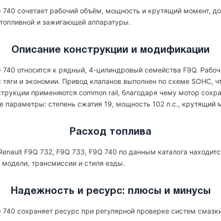
9Q 740 сочетает рабочий объём, мощность и крутящий момент, д
 топливной и зажигающей аппаратуры.
Описание конструкции и модификации
Q 740 относится к рядный, 4-цилиндровый семейства F9Q. Рабо
нс тяги и экономии. Привод клапанов выполнен по схеме SOHC, 
струкции применяются common rail, благодаря чему мотор сохра
 параметры: степень сжатия 19, мощность 102 л.с., крутящий м
Расход топлива
enault F9Q 732, F9Q 733, F9Q 740 по данным каталога находится 
 модели, трансмиссии и стиля езды.
Надежность и ресурс: плюсы и минусы
9Q 740 сохраняет ресурс при регулярной проверке систем смазк